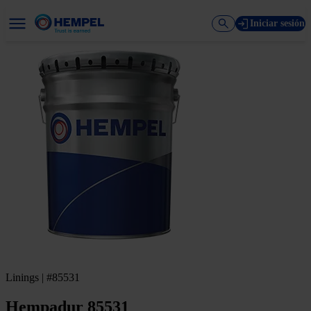
Iniciar sesión
Linings | #85531
Hempadur 85531