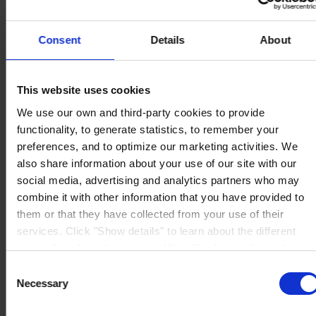
Consent
Details
About
OFICINA PRINCIPAL Y FÁBRICA
Pinturas Hempel,
S.A.U.
Avinguda de Sentmenat 108
This website uses cookies
08213 Polinyà (Barcelona)
PÓNGASE EN CONTACTO CON NOSOTROS
Tel: +34
We use our own and third-party cookies to provide
937130000
functionality, to generate statistics, to remember your
Fax: +34 937130368
preferences, and to optimize our marketing activities. We
Mail: general.es@hempel.com
also share information about your use of our site with our
social media, advertising and analytics partners who may
combine it with other information that you have provided to
them or that they have collected from your use of their
services. Click "Show details" to learn about the different
types of cookies that we use. We will only use the cookies
which you allow us to use, and we will only place such
Consent
cookies after having received your consent. You may
Necessary
Selection
withdraw your consent at any time by using the link in our
Cookie Policy
. If you would like to know more how we