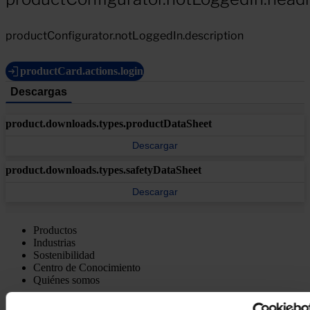
productConfigurator.notLoggedIn.description
productCard.actions.login
Descargas
product.downloads.types.productDataSheet
Descargar
product.downloads.types.safetyDataSheet
Descargar
Productos
Industrias
Sostenibilidad
Centro de Conocimiento
Quiénes somos