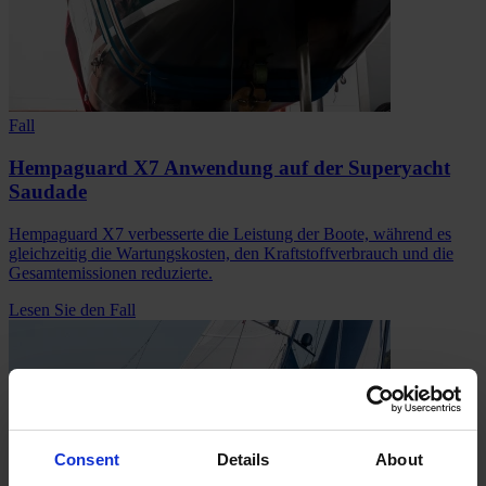
Fall
Hempaguard X7 Anwendung auf der Superyacht
Saudade
Hempaguard X7 verbesserte die Leistung der Boote, während es
gleichzeitig die Wartungskosten, den Kraftstoffverbrauch und die
Gesamtemissionen reduzierte.
Lesen Sie den Fall
Consent
Details
About