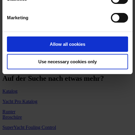
Marketing
Fall
Hempaguard erweist sich als die effektivste Lösung
für Missy 33.
Allow all cookies
Vollständiges Beschichtungs- und Servicepaket für die Superyacht,
bereitgestellt vom Hempel-Team.
Use necessary cookies only
Lesen Sie den Fall
Auf der Suche nach etwas mehr?
Katalog
Yacht Pro Katalog
Runter
Broschüre
SuperYacht Fouling Control