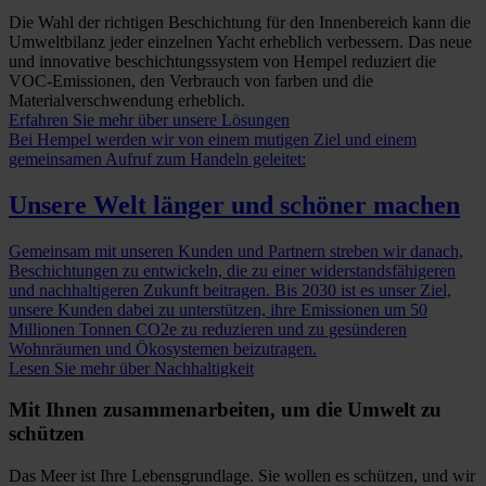
Die Wahl der richtigen Beschichtung für den Innenbereich kann die
Umweltbilanz jeder einzelnen Yacht erheblich verbessern. Das neue
und innovative beschichtungssystem von Hempel reduziert die
VOC-Emissionen, den Verbrauch von farben und die
Materialverschwendung erheblich.
Erfahren Sie mehr über unsere Lösungen
Bei Hempel werden wir von einem mutigen Ziel und einem
gemeinsamen Aufruf zum Handeln geleitet:
Unsere Welt länger und schöner machen
Gemeinsam mit unseren Kunden und Partnern streben wir danach,
Beschichtungen zu entwickeln, die zu einer widerstandsfähigeren
und nachhaltigeren Zukunft beitragen. Bis 2030 ist es unser Ziel,
unsere Kunden dabei zu unterstützen, ihre Emissionen um 50
Millionen Tonnen CO2e zu reduzieren und zu gesünderen
Wohnräumen und Ökosystemen beizutragen.
Lesen Sie mehr über Nachhaltigkeit
Mit Ihnen zusammenarbeiten, um die Umwelt zu
schützen
Das Meer ist Ihre Lebensgrundlage. Sie wollen es schützen, und wir