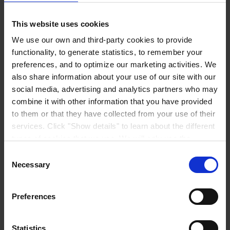
This website uses cookies
We use our own and third-party cookies to provide
Fall
functionality, to generate statistics, to remember your
preferences, and to optimize our marketing activities. We
G2 profitiert von einer umfassenden Beschichtungs-
also share information about your use of our site with our
und Servicelösung
social media, advertising and analytics partners who may
Hempaguard X7 mit der patentierten ActiGuard®-Technologie sorgt
combine it with other information that you have provided
dafür, dass die G2 Superyacht auch während der Liegezeiten
to them or that they have collected from your use of their
weltweit wirksam bleibt.
services. Click "Show details" to learn about the different
Lesen Sie den Fall
types of cookies that we use. We will only use the
cookies which you allow us to use, and we will only place
Consent
such cookies after having received your consent. You
Necessary
Selection
may withdraw your consent at any time by using the link
in our
Cookie Policy
. If you would like to know more how
Preferences
we process your personal data, please visit our
Privacy
Notice
.
Statistics