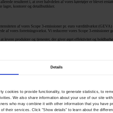
erede resulteret i, at over halvdelen af vores køretøjer er blevet erstatt
e lagre, kontorer og detailbutikker.
intensiteten af vores Scope 3-emissioner pr. euro værditilvækst (GEVA
lede af vores forretningsvækst. Vi reducerer vores Scope 3-emissioner ge
 at levere produkter og tjenester, der giver øget effektivitet og holdba
er
ved at tilbyde mere bæredygtige produkter gennem optimering af vore
l informerede beslutninger
innovative teknologier og produktformuleringsudvikling, udfase materi
 klimaindsats.
Details
y cookies to provide functionality, to generate statistics, to r
e, sociale og ledelsesmæssige emner.
ivities. We also share information about your use of our site with
tners who may combine it with other information that you have pr
of their services. Click "Show details" to learn about the differe