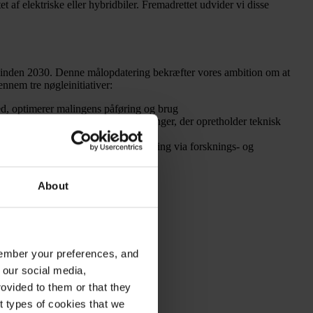
et af elektriske eller hybridbiler. Fremadrettet udvider vi disse
) inden 2030. Denne målopdatering bekræfter vores ambition om at
nnem tre nøgleinitiativer:
rhed, optimerer malingens påføring og brug
s produktsortiment, og levere malinger, der opretholder teknisk
aler med den højeste klimaindvirkning via forsknings- og
About
emember your preferences, and
 our social media,
ovided to them or that they
nt types of cookies that we