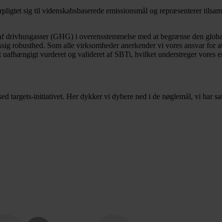
orpligtet sig til videnskabsbaserede emissionsmål og repræsenterer til
n af drivhusgasser (GHG) i overensstemmelse med at begrænse den glob
ig robusthed. Som alle virksomheder anerkender vi vores ansvar for at 
et uafhængigt vurderet og valideret af SBTi, hvilket understreger vores
sed targets-initiativet. Her dykker vi dybere ned i de nøglemål, vi har 