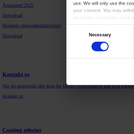
use. We will only use the coo
Årsrapport 2025
your consent. You may withdr
Download
more how we process your pe
Hempels virksomhedsbrochure
Consent
Necessary
Selection
Download
Kontakt os
Har du spørgsmål eller brug for hjælp? Vores team er klar til at hjælpe
Kontakt os
Coating selector