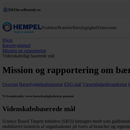
DA
Om os
Kontakt os
Produkter
Brancher
Bæredygtighed
Videncenter
Hjem
Bæredygtighed
Mission og rapportering
Videnskabeligt baserede mål
Mission og rapportering om bæ
Oversigt
Bæredygtighedsmission
ESG-mål
Væsentlighedsvurdering
Vi fremskynder vores bæredygtighedsrejse gennem
Videnskabsbaserede mål
Science Based Targets initiative (SBTi) betragtes bredt som guldstand
mobiliseret tusindvis af organisationer på tværs af brancher og regione