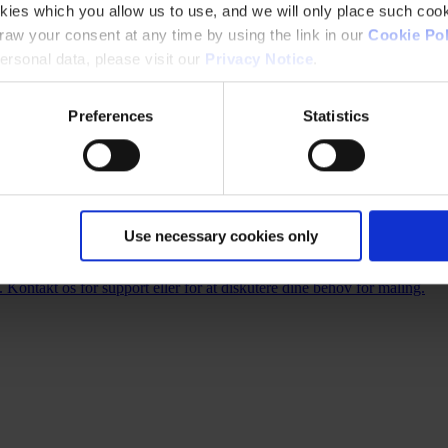
kies which you allow us to use, and we will only place such cook
aw your consent at any time by using the link in our
Cookie Pol
rsonal data, please visit our
Privacy Notice
.
Preferences
Statistics
Use necessary cookies only
. Kontakt os for support eller for at diskutere dine behov for maling.