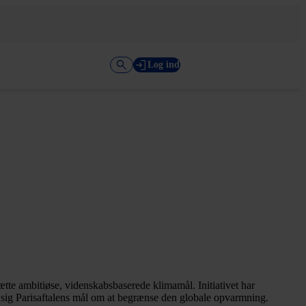
Log ind
ætte ambitiøse, videnskabsbaserede klimamål. Initiativet har
sse sig Parisaftalens mål om at begrænse den globale opvarmning.