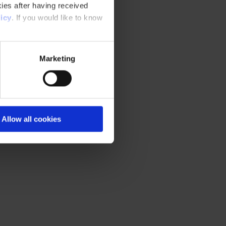
ies after having received
icy
. If you would like to know
Marketing
Allow all cookies