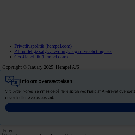
Privatlivspolitik (hempel.com)
Almindelige salgs-, leverings- og servicebetingelser
Cookiepolitik (hempel.com)
Copyright © January 2025, Hempel A/S
Info om oversættelsen
Alle
Produkter
Vi tilbyder vores hjemmeside på flere sprog ved hjælp af AI-drevet oversætt
Nyheder
engelsk eller give os besked.
Download Sikkerhedsdatablade
PRODUCT NAME
Filter