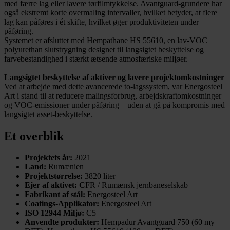
med færre lag eller lavere tørfilmtykkelse. Avantguard-grundere har
også ekstremt korte overmaling intervaller, hvilket betyder, at flere
lag kan påføres i ét skifte, hvilket øger produktiviteten under
påføring.
Systemet er afsluttet med Hempathane HS 55610, en lav-VOC
polyurethan slutstrygning designet til langsigtet beskyttelse og
farvebestandighed i stærkt ætsende atmosfæriske miljøer.
Langsigtet beskyttelse af aktiver og lavere projektomkostninger
Ved at arbejde med dette avancerede to-lagssystem, var Energosteel
Art i stand til at reducere malingsforbrug, arbejdskraftomkostninger
og VOC-emissioner under påføring – uden at gå på kompromis med
langsigtet asset-beskyttelse.
Et overblik
Projektets år:
2021
Land:
Rumænien
Projektstørrelse:
3820 liter
Ejer af aktivet: C
FR / Rumænsk jernbaneselskab
Fabrikant af stål:
Energosteel Art
Coatings-Applikator:
Energosteel Art
ISO 12944 Miljø:
C5
Anvendte produkter:
Hempadur Avantguard 750 (60 my