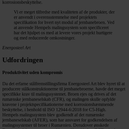
korrosionsbeskyttelse.
Vi er meget tilfredse med kvaliteten af de produkter, der
er anvendt i overensstemmelse med projektets
specifikation for hvert nyt modul af jernbanebroen. Ved
at anvende Hempels malingssystem som specificeret
har det hjulpet os med at levere vores projekt hurtigere
og med reducerede omkostninger.
Energosteel Art
Udfordringen
Produktivitet uden kompromis
Da det erfarne stålfremstillingsfirma Energosteel Art blev hyret til at
producere stålkonstruktionerne til jernbanebroerne, havde det meget
specifikke krav til malingssystemet. Broen ejes og drives af det
rumænske jernbaneselskab (CFR), og malingen skulle opfylde
kravene i projektspecifikationerne med korrosionshæmmende
beskyttelse, i henhold til ISO 12944-6:2018 for C5-High.
Hempels malingssystem blev godkendt af det rumænske
jernbaneselskab (AFER), som har ansvaret for godkendelsen af
malingssystemer til broer i Rumænien. Derudover ønskede