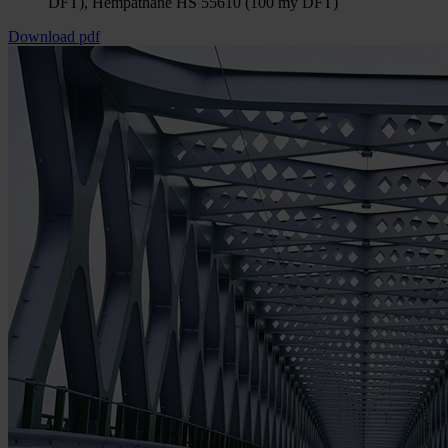
DFT), Hempathane HS 55610 (100 my DFT)
Download pdf