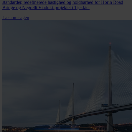
standarder, redefinerede hastighed og holdbarhed for Horin Road
Bridge og Negrelli Viadukt-projektet i Tjekkiet
Læs om sagen