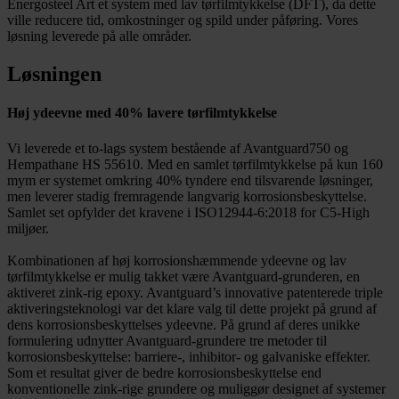
Energosteel Art et system med lav tørfilmtykkelse (DFT), da dette
ville reducere tid, omkostninger og spild under påføring. Vores
løsning leverede på alle områder.
Løsningen
Høj ydeevne med 40% lavere tørfilmtykkelse
Vi leverede et to-lags system bestående af Avantguard750 og
Hempathane HS 55610. Med en samlet tørfilmtykkelse på kun 160
mym er systemet omkring 40% tyndere end tilsvarende løsninger,
men leverer stadig fremragende langvarig korrosionsbeskyttelse.
Samlet set opfylder det kravene i ISO12944-6:2018 for C5-High
miljøer.
Kombinationen af høj korrosionshæmmende ydeevne og lav
tørfilmtykkelse er mulig takket være Avantguard-grunderen, en
aktiveret zink-rig epoxy. Avantguard’s innovative patenterede triple
aktiveringsteknologi var det klare valg til dette projekt på grund af
dens korrosionsbeskyttelses ydeevne. På grund af deres unikke
formulering udnytter Avantguard-grundere tre metoder til
korrosionsbeskyttelse: barriere-, inhibitor- og galvaniske effekter.
Som et resultat giver de bedre korrosionsbeskyttelse end
konventionelle zink-rige grundere og muliggør designet af systemer