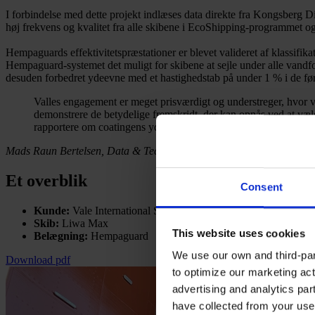
I forbindelse med dette projekt indlæses data direkte fra Kongsberg 
høj frekvens og kvalitet fra alle skibene i EcoShipping-programmet og
Hempaguards effektivitetspræstationer er blevet valideret af klassi
Hempaguard-systemet det muligt for skibene at sejle under alle vandfor
desuden forbedret ydeevne med et hastighedstab på under 1 % i de førs
Valles engagement er meget prisværdigt og understreger, hvor v
demonstrere de betydelige fremskridt, der kan opnås ved at vælg
rapportere om coatingens ydeevne indtil næste planlagte tørdok
Mads Raun Bertelsen, Data & Technology Director
Et overblik
Consent
Kunde:
Vale International SA
Skib:
Liwa Max
This website uses cookies
Belægning:
Hempaguard
We use our own and third-part
Download pdf
to optimize our marketing act
advertising and analytics par
have collected from your use 