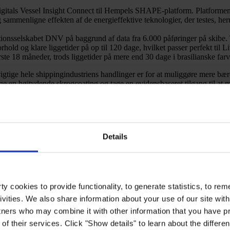
Digitals Vessel Insight Connect til Hempels SHAPE-platform. Platformen 
 sammenligne effekten af de energieffektive teknologier, der testes, her
fikationsselskabet DNV på baggrund af data fra 6.000 påføringer på sk
hold og klare liggetider på op til 120 dage, hvilket passer perfekt til 
te 18 måneder, trods liggetider på mere end 30 dage i brasilianske far
igtige hele shippingindustriens handlinger er for at muliggøre mere bæ
e en højtydende skrogcoating og tage en evidensbaseret tilgang til at m
 i 2028, samt de yderligere brændstofbesparelser og emissionsbesparelse
Details
y cookies to provide functionality, to generate statistics, to r
ivities. We also share information about your use of our site with
tners who may combine it with other information that you have pr
of their services. Click "Show details" to learn about the differe