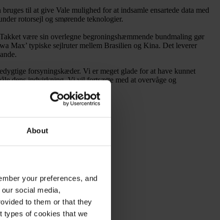
bruges til at give Vale mulighed for at indsamle ensartede data med
under rotorsejl og smørende teknologier.
ibe. Takket være sin overlegne begroningshæmmende bundmaling gør
Liwa Max’ typiske sejlruter mellem Brasilien og Kina. Det leverer
vande.
redygtige forsyningskæder. Vi er meget glade for at have kunnet
åle dens indvirkning. Vi vil fortsætte med at overvåge og
r, der opnås.
About
emember your preferences, and
 our social media,
ovided to them or that they
nt types of cookies that we