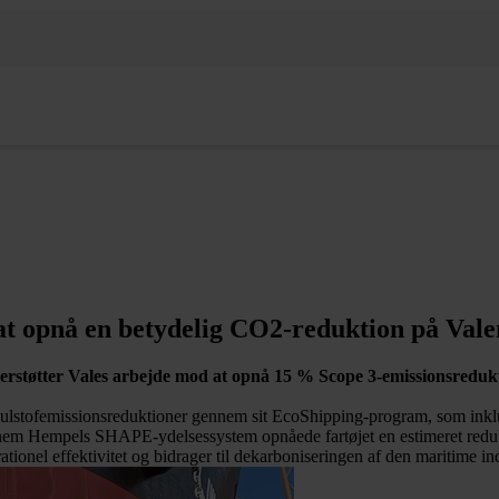
at opnå en betydelig CO2-reduktion på Val
derstøtter Vales arbejde mod at opnå 15 % Scope 3-emissionsreduk
og kulstofemissionsreduktioner gennem sit EcoShipping-program, som 
em Hempels SHAPE-ydelsessystem opnåede fartøjet en estimeret reduk
ionel effektivitet og bidrager til dekarboniseringen af den maritime ind