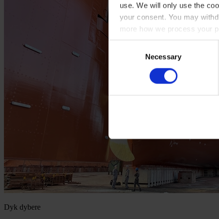
use. We will only use the coo
your consent. You may withdr
more how we process your pe
Consent
Necessary
Selection
Dyk dybere