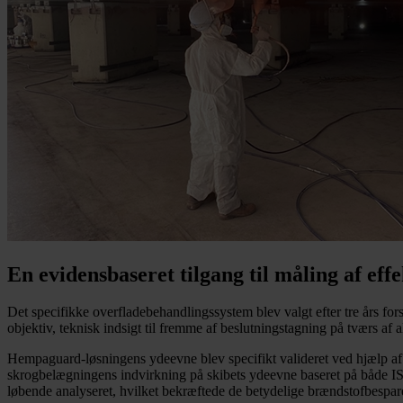
En evidensbaseret tilgang til måling af effe
Det specifikke overfladebehandlingssystem blev valgt efter tre års fo
objektiv, teknisk indsigt til fremme af beslutningstagning på tværs af a
Hempaguard-løsningens ydeevne blev specifikt valideret ved hjælp af
skrogbelægningens indvirkning på skibets ydeevne baseret på både I
løbende analyseret, hvilket bekræftede de betydelige brændstofbespar