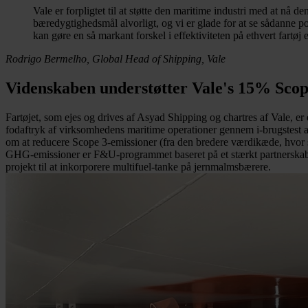
Vale er forpligtet til at støtte den maritime industri med at nå
bæredygtighedsmål alvorligt, og vi er glade for at se sådanne po
kan gøre en så markant forskel i effektiviteten på ethvert fartøj
Rodrigo Bermelho, Global Head of Shipping, Vale
Videnskaben understøtter Vale's 15% Scop
Fartøjet, som ejes og drives af Asyad Shipping og chartres af Vale, er 
fodaftryk af virksomhedens maritime operationer gennem i-brugstest a
om at reducere Scope 3-emissioner (fra den bredere værdikæde, hvor s
GHG-emissioner er F&U-programmet baseret på et stærkt partnerskab m
projekt til at inkorporere multifuel-tanke på jernmalmsbærere.