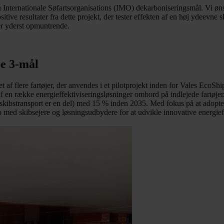
 den Internationale Søfartsorganisations (IMO) dekarboniseringsmål. Vi ø
sitive resultater fra dette projekt, der tester effekten af en høj ydeev
 er yderst opmuntrende.
e 3-mål
et af flere fartøjer, der anvendes i et pilotprojekt inden for Vales EcoS
f en række energieffektiviseringsløsninger ombord på indlejede fartøje
kibstransport er en del) med 15 % inden 2035. Med fokus på at adopter
ed skibsejere og løsningsudbydere for at udvikle innovative energieff