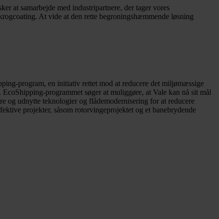
nsker at samarbejde med industripartnere, der tager vores
ne skrogcoating. At vide at den rette begroningshæmmende løsning
hipping-program, en initiativ rettet mod at reducere det miljømæssige
r. EcoShipping-programmet søger at muliggøre, at Vale kan nå sit mål
e og udnytte teknologier og flådemodernisering for at reducere
ektive projekter, såsom rotorvingeprojektet og et banebrydende