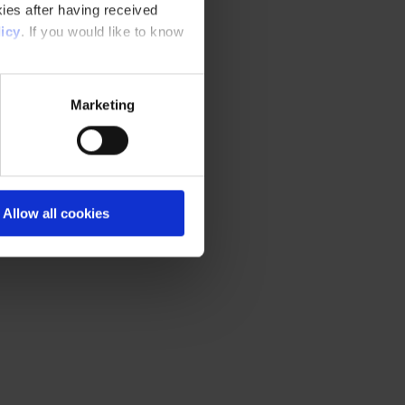
ies after having received
icy
. If you would like to know
Marketing
Allow all cookies