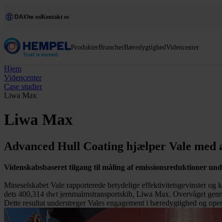
DA
Om os
Kontakt os
Produkter
Brancher
Bæredygtighed
Videncenter
Hjem
Videncenter
Case studier
Liwa Max
Liwa Max
Advanced Hull Coating hjælper Vale med 
Videnskabsbaseret tilgang til måling af emissionsreduktioner un
Mineselskabet Vale rapporterede betydelige effektivitetsgevinster 
dets 400,314 dwt jernmalmstransportskib, Liwa Max. Overvåget genn
Dette resultat understreger Vales engagement i bæredygtighed og operat