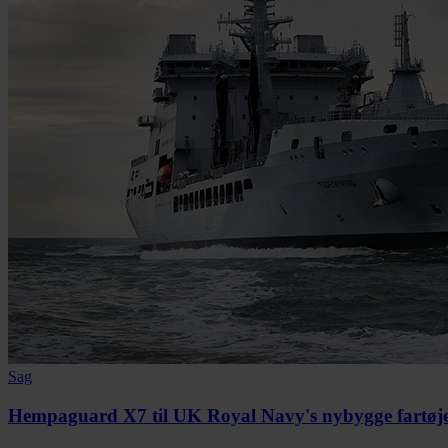
Sag
Hempaguard X7 til UK Royal Navy's nybygge fartøj