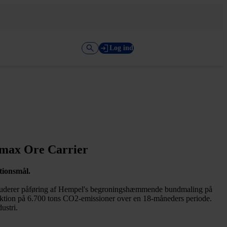
Log ind
emax Ore Carrier
tionsmål.
inkluderer påføring af Hempel's begroningshæmmende bundmaling på
tion på 6.700 tons CO2-emissioner over en 18-måneders periode.
ustri.