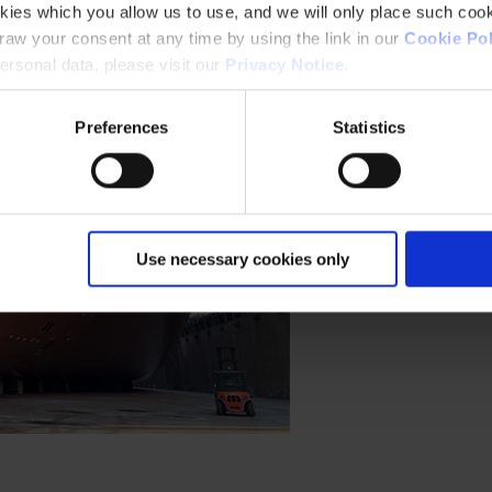
kies which you allow us to use, and we will only place such cook
aw your consent at any time by using the link in our
Cookie Pol
rsonal data, please visit our
Privacy Notice
.
Preferences
Statistics
Use necessary cookies only