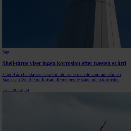
Sag
Shell-tårne viser ingen korrosion efter næsten et årti
Efter 9 år i barske svenske forhold er de malede vindmølletårne i
Stamasen Wind Park fortsat i fremragende stand uden korrosion.
Læs om sagen