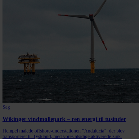
Sag
Wikinger vindmøllepark – ren energi til tusinder
Hempel malede offshore-understationen "Andalucía", der blev
transporteret til Tyskland, med vores alsidige aktiverede zink-