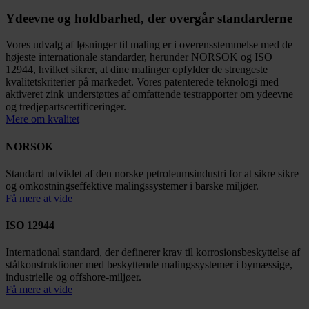
Ydeevne og holdbarhed, der overgår standarderne
Vores udvalg af løsninger til maling er i overensstemmelse med de
højeste internationale standarder, herunder NORSOK og ISO
12944, hvilket sikrer, at dine malinger opfylder de strengeste
kvalitetskriterier på markedet. Vores patenterede teknologi med
aktiveret zink understøttes af omfattende testrapporter om ydeevne
og tredjepartscertificeringer.
Mere om kvalitet
NORSOK
Standard udviklet af den norske petroleumsindustri for at sikre sikre
og omkostningseffektive malingssystemer i barske miljøer.
Få mere at vide
ISO 12944
International standard, der definerer krav til korrosionsbeskyttelse af
stålkonstruktioner med beskyttende malingssystemer i bymæssige,
industrielle og offshore-miljøer.
Få mere at vide