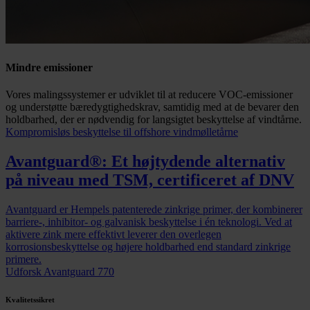
Mindre emissioner
Vores malingssystemer er udviklet til at reducere VOC-emissioner
og understøtte bæredygtighedskrav, samtidig med at de bevarer den
holdbarhed, der er nødvendig for langsigtet beskyttelse af vindtårne.
Kompromisløs beskyttelse til offshore vindmølletårne
Avantguard®: Et højtydende alternativ
på niveau med TSM, certificeret af DNV
Avantguard er Hempels patenterede zinkrige primer, der kombinerer
barriere-, inhibitor- og galvanisk beskyttelse i én teknologi. Ved at
aktivere zink mere effektivt leverer den overlegen
korrosionsbeskyttelse og højere holdbarhed end standard zinkrige
primere.
Udforsk Avantguard 770
Kvalitetssikret