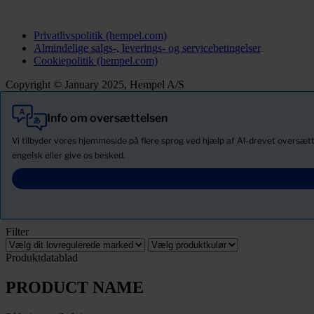
Privatlivspolitik (hempel.com)
Almindelige salgs-, leverings- og servicebetingelser
Cookiepolitik (hempel.com)
Copyright © January 2025, Hempel A/S
Info om oversættelsen
Alle
Produkter
Vi tilbyder vores hjemmeside på flere sprog ved hjælp af AI-drevet oversætt
Nyheder
engelsk eller give os besked.
Download Sikkerhedsdatablade
PRODUCT NAME
Filter
Produktdatablad
PRODUCT NAME