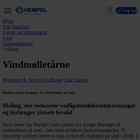
Log ind
Hjem
Alle brancher
Energi og Infrastruktur
Vind
Vindmølletårne
Udforsk
Vindmølletårne
Produkter & Services
Udforsk
Case Stories
Banebrydende løsninger til vindturbiner på land
Maling, der reducerer vedligeholdelsesomkostninger
og forlænger tårnets levetid
Over årene har Hempel været pioner for mange løsninger til
vindturbiner på land, som siden er blevet industristandarder. Vi
lancerede verdens første to-lags system til vindtårne på land i 2008. I