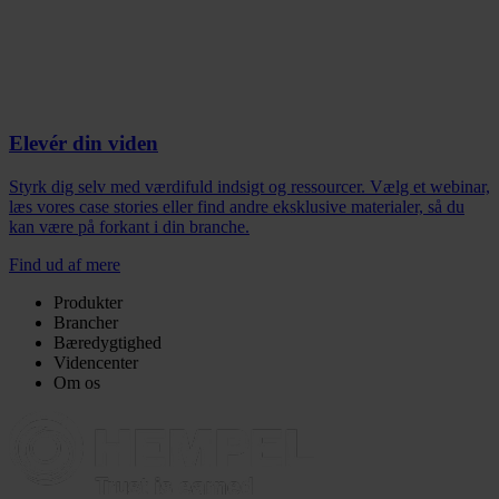
Elevér din viden
Styrk dig selv med værdifuld indsigt og ressourcer. Vælg et webinar,
læs vores case stories eller find andre eksklusive materialer, så du
kan være på forkant i din branche.
Find ud af mere
Produkter
Brancher
Bæredygtighed
Videncenter
Om os