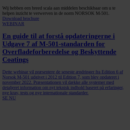
Wij hebben een breed scala aan middelen beschikbaar om u te
helpen inzicht te verwerven in de norm NORSOK M-501.
Download brochure
WEBINAR
En guide til at forstå opdateringerne i
Udgave 7 af M-501-standarden for
Overfladeforberedelse og Beskyttende
Coatings
Dette webinar vil præsentere de seneste ændringer fra Edition 6 af
Norsok M-501 udgivet i 2012 til Edition 7, som blev opdateret i
november 2022. Præsentationen vil dække alle systemer med
detaljeret information om nyt teknisk indhold baseret på erfaringer,
nye krav, tests og nye internationale standarder.
SE NU