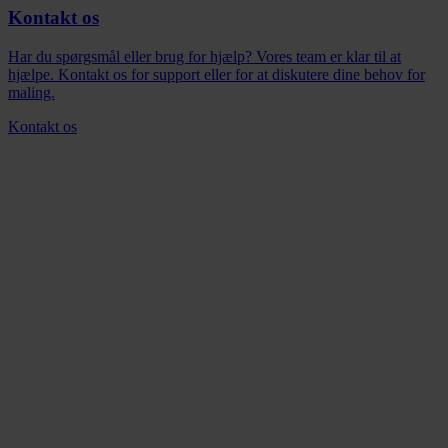
Kontakt os
Har du spørgsmål eller brug for hjælp? Vores team er klar til at
hjælpe. Kontakt os for support eller for at diskutere dine behov for
maling.
Kontakt os