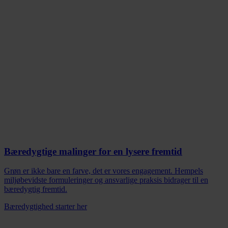
Bæredygtige malinger for en lysere fremtid
Grøn er ikke bare en farve, det er vores engagement. Hempels
miljøbevidste formuleringer og ansvarlige praksis bidrager til en
bæredygtig fremtid.
Bæredygtighed starter her