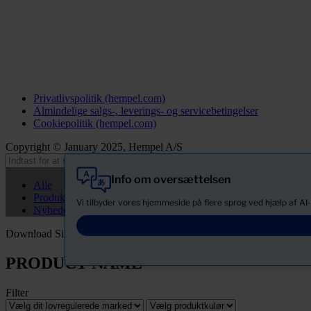
Privatlivspolitik (hempel.com)
Almindelige salgs-, leverings- og servicebetingelser
Cookiepolitik (hempel.com)
Copyright © January 2025, Hempel A/S
Info om oversættelsen
Alle
Produkter
Vi tilbyder vores hjemmeside på flere sprog ved hjælp af AI
Nyheder
Download Sikkerhedsdatablade
PRODUCT NAME
Filter