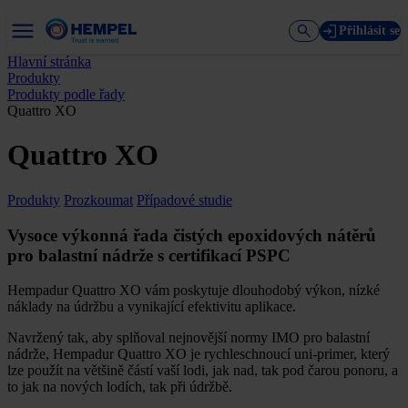
Přihlásit se
Hlavní stránka
Produkty
Produkty podle řady
Quattro XO
Quattro XO
Produkty
Prozkoumat
Případové studie
Vysoce výkonná řada čistých epoxidových nátěrů
pro balastní nádrže s certifikací PSPC
Hempadur Quattro XO vám poskytuje dlouhodobý výkon, nízké
náklady na údržbu a vynikající efektivitu aplikace.
Navržený tak, aby splňoval nejnovější normy IMO pro balastní
nádrže, Hempadur Quattro XO je rychleschnoucí uni-primer, který
lze použít na většině částí vaší lodi, jak nad, tak pod čarou ponoru, a
to jak na nových lodích, tak při údržbě.