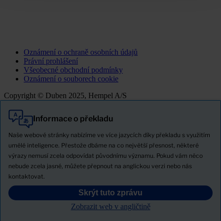
Oznámení o ochraně osobních údajů
Právní prohlášení
Všeobecné obchodní podmínky
Oznámení o souborech cookie
Copyright © Duben 2025, Hempel A/S
Informace o překladu
Vše
Produkty
Naše webové stránky nabízíme ve více jazycích díky překladu s využitím
Novinky
umělé inteligence. Přestože dbáme na co největší přesnost, některé
výrazy nemusí zcela odpovídat původnímu významu. Pokud vám něco
Stáhněte si bezpečnostní list
nebude zcela jasné, můžete přepnout na anglickou verzi nebo nás
PRODUCT NAME
kontaktovat.
Skrýt tuto zprávu
FILTROVAT
Zobrazit web v angličtině
PRODUKTOVÉ LISTY