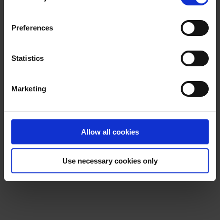
may withdraw your consent at any time by using the link
in our
Cookie Policy
. If you would like to know more how
Preferences
we process your personal data, please visit our
Privacy
Notice
.
Statistics
Marketing
Allow all cookies
Use necessary cookies only