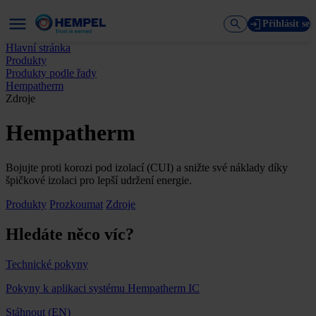
Přihlásit se
Hlavní stránka
Produkty
Produkty podle řady
Hempatherm
Zdroje
Hempatherm
Bojujte proti korozi pod izolací (CUI) a snižte své náklady díky
špičkové izolaci pro lepší udržení energie.
Produkty
Prozkoumat
Zdroje
Hledáte něco víc?
Technické pokyny
Pokyny k aplikaci systému Hempatherm IC
Stáhnout (EN)