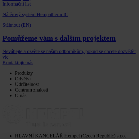
Informační list
Nátěrový systém Hempatherm IC
Stáhnout (EN)
Pomůžeme vám s dalším projektem
Neváhejte a ozvěte se našim odborníkům, pokud se chcete dozvědět
víc.
Kontaktujte nás
Produkty
Odvětví
Udržitelnost
Centrum znalostí
O nás
HLAVNÍ KANCELÁŘ
Hempel (Czech Republic) s.r.o.