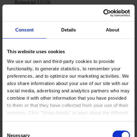
Bohunická 133/50
619 00 Brno
Mapa
KONTAKTUJTE NÁS
Tel:
+420 545 423 619
Mail:
general.cz@hempel.com
Consent
Details
About
This website uses cookies
We use our own and third-party cookies to provide
functionality, to generate statistics, to remember your
preferences, and to optimize our marketing activities. We
also share information about your use of our site with our
social media, advertising and analytics partners who may
combine it with other information that you have provided
to them or that they have collected from your use of their
services. Click "Show details" to learn about the different
types of cookies that we use. We will only use the
cookies which you allow us to use, and we will only place
Consent
such cookies after having received your consent. You
Necessary
Selection