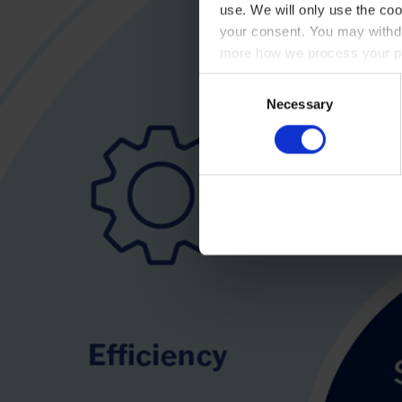
use. We will only use the coo
your consent. You may withdr
more how we process your pe
Consent
Necessary
Selection