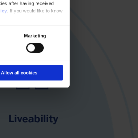
ies after having received
icy
. If you would like to know
Marketing
Allow all cookies