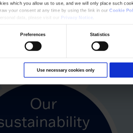
kies which you allow us to use, and we will only place such cook
aw your consent at any time by using the link in our
Cookie Pol
rsonal data, please visit our
Privacy Notice
.
Preferences
Statistics
Use necessary cookies only