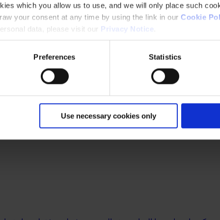
kies which you allow us to use, and we will only place such cook
aw your consent at any time by using the link in our
Cookie Pol
rsonal data, please visit our
Privacy Notice
.
Preferences
Statistics
Use necessary cookies only