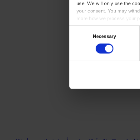
use. We will only use the coo
your consent. You may withdr
more how we process your pe
Consent
Necessary
Selection