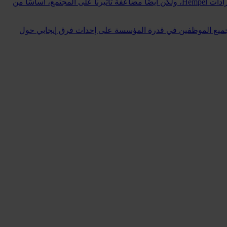
في Hempel، نحن لا نعمل فقط من أجل شركة، بل نعمل من أجل هدف. تعكس استراتيجيتنا التجارية هذه الرؤية، بهدف ليس فقط مضاعفة إيرادات Hempel، ولكن أيضًا مضاعفة تأثيرنا على المجتمع، أساسًا من
 التغيير في بعض أكثر القضايا إلحاحًا في عصرنا، مثل التغير البيئي والفقر التعليمي. أثناء العمل في Hempel، يسهم جميع الموظفين في قدرة المؤسسة على إحداث فرق إيجابي حول