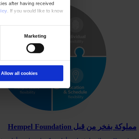
ies after having received
icy
. If you would like to know
Marketing
Allow all cookies
مملوكة بفخر من قبل Hempel Foundation