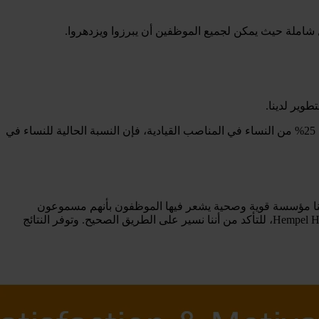
مل شاملة حيث يمكن لجميع الموظفين أن يبرزوا ويزدهروا.
طوير لدينا.
بالإضافة إلى ذلك، نواصل تحديد الأهداف لزيادة تمثيل المرأة في الأدوار القيادية. وعلى الرغم من أننا حققنا هدفنا لعام 2022 المتمثل في وجود 25% من النساء في المناصب القيادية، فإن النسبة الحالية للنساء في
 لدينا مؤسسة قوية وصحية يشعر فيها الموظفون بأنهم مسموعون
ومحفزون ومستعدون للمساهمة في نجاح Hempel. لذلك، نقوم كل عام بقياس نبض Hempel من خلال استبيان المشاركة الخاص بنا، Hempel Heartbeat، للتأكد من أننا نسير على الطريق الصحيح. وتوفر النتائج