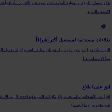
عزّز نفسك بالرؤى والموارد القيّمة. اختر ندوة عبر الإنترنت، أو اق
اكتشف المزيد
طلاءات مستدامة لمستقبل أكثر إشراقاً
اللون الأخضر ليس مجرد لون، بل هو التزامنا. تساهم تركيبات همبل ال
تبدأ الاستدامة هنا
ابق على اطلاع
اقرأ عن الأشخاص والمنتجات والابتكارات التي تدفع Hempel إلى الأمام. استكشف أخبارنا للاطلاع على آخر التحديثات.
(hempel.com) ما الجديد؟