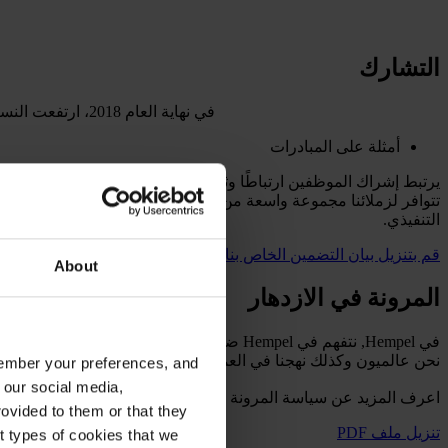
التشارك
في نهاية العام 2018، ارتفعت النسبة المئوية للنساء في المناصب الإدارية لتصل إلى 21 بالمائة مقارنة بنسبة 19 بالمائة في نهاية العام 2017.
أمثلة على المبادرات
يرتبط إشراك الموظفين ارتباطًا وثيقًا بالتطوير الشخصي والمهني، لذا ف
تتوافر لزملائنا مجموعة واسعة من البرامج التدريبيّة، بدءًا من الدور
التنفيذي.
قم بتنزيل بيان التضمين الخاص بنا
About
المرونة في الازدهار
في Hempel, نتفهم في Hempel ضرورة أن يجد ك
نحن عالميون وكذلك نهجنا في العمل المرن. وهو يعكس ثقافة العمل لدينا، حيث ي
emember your preferences, and
 our social media,
اعرف المزيد عن سياسة المرونة الخاصة بنا من خلال تنزيل مستند PDF أدناه.
ovided to them or that they
تنزيل ملف PDF
nt types of cookies that we