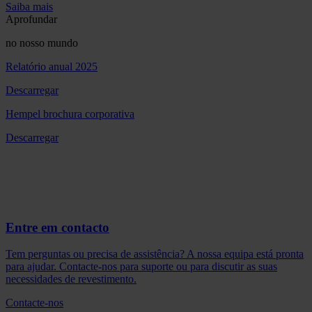
Saiba mais
Aprofundar
no nosso mundo
Relatório anual 2025
Descarregar
Hempel brochura corporativa
Descarregar
Entre em contacto
Tem perguntas ou precisa de assistência? A nossa equipa está pronta
para ajudar. Contacte-nos para suporte ou para discutir as suas
necessidades de revestimento.
Contacte-nos