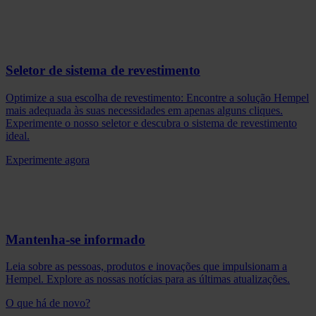
Seletor de sistema de revestimento
Optimize a sua escolha de revestimento: Encontre a solução Hempel
mais adequada às suas necessidades em apenas alguns cliques.
Experimente o nosso seletor e descubra o sistema de revestimento
ideal.
Experimente agora
Mantenha-se informado
Leia sobre as pessoas, produtos e inovações que impulsionam a
Hempel. Explore as nossas notícias para as últimas atualizações.
O que há de novo?