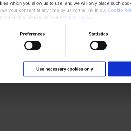
kies which you allow us to use, and we will only place such cook
aw your consent at any time by using the link in our
Cookie Pol
rsonal data, please visit our
Privacy Notice
.
Preferences
Statistics
Use necessary cookies only