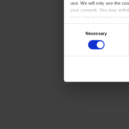
use. We will only use the coo
your consent. You may withdr
more how we process your pe
Consent
Necessary
Selection