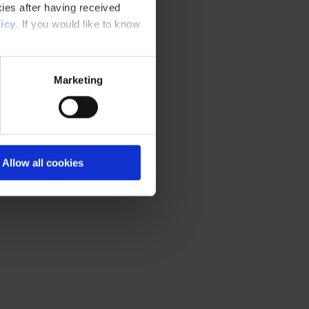
ies after having received
icy
. If you would like to know
Marketing
Allow all cookies