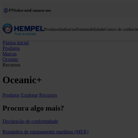
PT
Sobre nós
Contacte-nos
Produtos
Indústrias
Sustentabilidade
Centro de conheci
Página inicial
Produtos
Marcas
Oceanic
Recursos
Oceanic+
Produtos
Explorar
Recursos
Procura algo mais?
Declaração de conformidade
Requisitos de equipamento marítimo (MER)