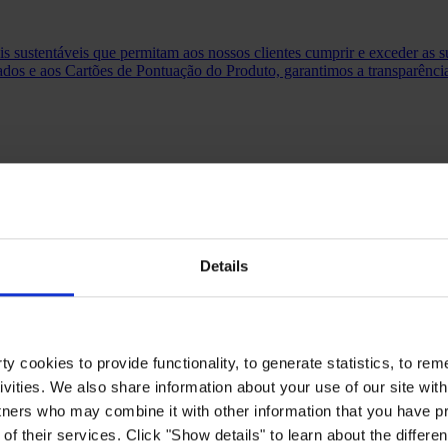
s sustentáveis que permitam aos nossos clientes cumprir e exceder as 
zados e aos Cartões de Pontuação do Produto, garantimos a transparênc
Details
y cookies to provide functionality, to generate statistics, to r
ivities. We also share information about your use of our site with
tners who may combine it with other information that you have pr
of their services. Click "Show details" to learn about the differe