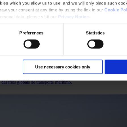
kies which you allow us to use, and we will only place such cook
aw your consent at any time by using the link in our
Cookie Pol
rsonal data, please visit our
Privacy Notice
.
Preferences
Statistics
Use necessary cookies only
 desafios globais de transporte marítimo.