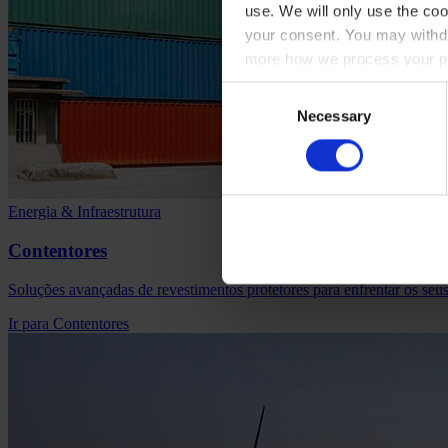
use. We will only use the coo
your consent. You may withdr
more how we process your pe
Consent
Necessary
Selection
Energia & Infraestrutura
Contentores
Soluções avançadas de revestimentos protetores para enfrentar os seus
Ir para Contentores