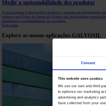
Medir a sustentabilidade dos produtos
A nossa missão é desenvolver produtos e sistemas de revestimento mai
carbono nas Fichas de Dados do Produto até aos relatórios personali
abordamos a sustentabilidade dos produtos.
Saiba mais
Explore as nossas aplicações GALVOSIL
Consent
This website uses cookies
We use our own and third-part
to optimize our marketing act
advertising and analytics par
have collected from your use 