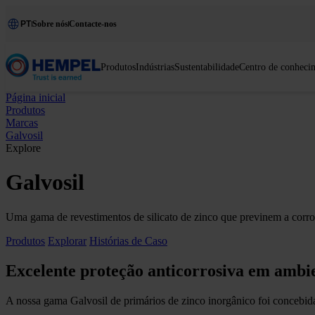
PT
Sobre nós
Contacte-nos
Produtos
Indústrias
Sustentabilidade
Centro de conheci
Página inicial
Produtos
Marcas
Galvosil
Explore
Galvosil
Uma gama de revestimentos de silicato de zinco que previnem a corr
Produtos
Explorar
Histórias de Caso
Excelente proteção anticorrosiva em ambi
A nossa gama Galvosil de primários de zinco inorgânico foi concebida