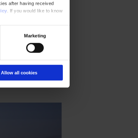
ies after having received
icy
. If you would like to know
Marketing
Allow all cookies