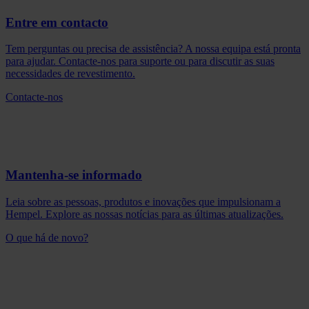
Entre em contacto
Tem perguntas ou precisa de assistência? A nossa equipa está pronta
para ajudar. Contacte-nos para suporte ou para discutir as suas
necessidades de revestimento.
Contacte-nos
Mantenha-se informado
Leia sobre as pessoas, produtos e inovações que impulsionam a
Hempel. Explore as nossas notícias para as últimas atualizações.
O que há de novo?