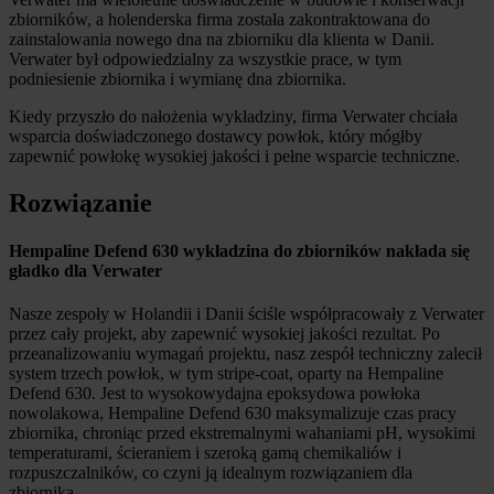
zbiorników, a holenderska firma została zakontraktowana do
zainstalowania nowego dna na zbiorniku dla klienta w Danii.
Verwater był odpowiedzialny za wszystkie prace, w tym
podniesienie zbiornika i wymianę dna zbiornika.
Kiedy przyszło do nałożenia wykładziny, firma Verwater chciała
wsparcia doświadczonego dostawcy powłok, który mógłby
zapewnić powłokę wysokiej jakości i pełne wsparcie techniczne.
Rozwiązanie
Hempaline Defend 630 wykładzina do zbiorników nakłada się
gładko dla Verwater
Nasze zespoły w Holandii i Danii ściśle współpracowały z Verwater
przez cały projekt, aby zapewnić wysokiej jakości rezultat. Po
przeanalizowaniu wymagań projektu, nasz zespół techniczny zalecił
system trzech powłok, w tym stripe-coat, oparty na Hempaline
Defend 630. Jest to wysokowydajna epoksydowa powłoka
nowolakowa, Hempaline Defend 630 maksymalizuje czas pracy
zbiornika, chroniąc przed ekstremalnymi wahaniami pH, wysokimi
temperaturami, ścieraniem i szeroką gamą chemikaliów i
rozpuszczalników, co czyni ją idealnym rozwiązaniem dla
zbiornika.