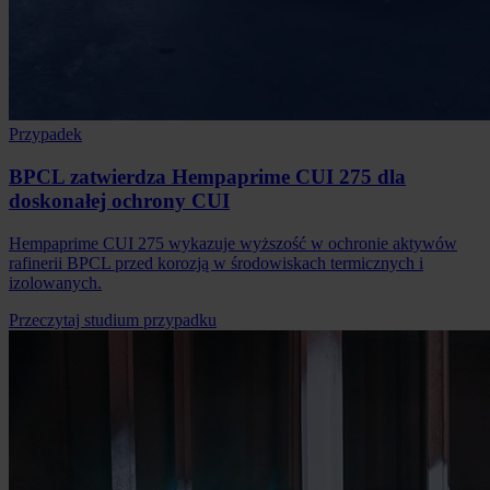
Przypadek
BPCL zatwierdza Hempaprime CUI 275 dla
doskonałej ochrony CUI
Hempaprime CUI 275 wykazuje wyższość w ochronie aktywów
rafinerii BPCL przed korozją w środowiskach termicznych i
izolowanych.
Przeczytaj studium przypadku