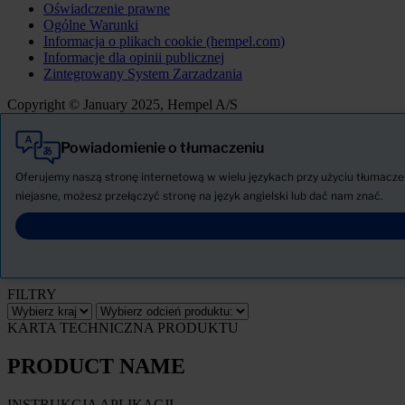
Oświadczenie prawne
Ogólne Warunki
Informacja o plikach cookie (hempel.com)
Informacje dla opinii publicznej
Zintegrowany System Zarzadzania
Copyright © January 2025, Hempel A/S
Powiadomienie o tłumaczeniu
Wszystkie
Produkty
Oferujemy naszą stronę internetową w wielu językach przy użyciu tłumaczeni
AKTUALNOŚCI
niejasne, możesz przełączyć stronę na język angielski lub dać nam znać.
Pobierz Kartę charakterystyki
PRODUCT NAME
FILTRY
KARTA TECHNICZNA PRODUKTU
PRODUCT NAME
INSTRUKCJA APLIKACJI