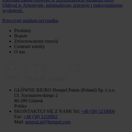
Oldeval w Argentynie, minimalizując przestoje i maksymalizując
wydajność.
Przeczytaj studium przypadku
Produkty
Branże
Zrównoważony rozwój
Centrum wiedzy
O nas
GŁÓWNE BIURO
Hempel Paints (Poland) Sp. z o.o.
Ul. Szymanowskiego 2
80-280 Gdansk
Polska
SKONTAKTUJ SIĘ Z NAMI
Tel:
+48 (58) 5218900
Fax:
+48 (58) 5218902
Mail:
general.pl@hempel.com