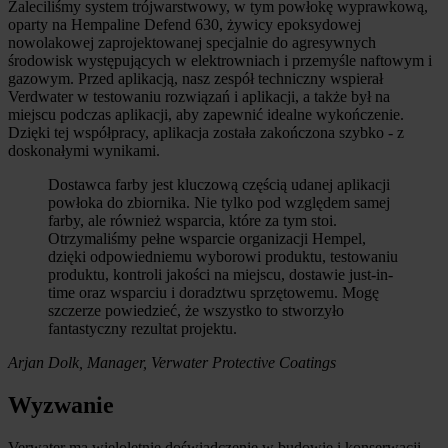
Zaleciliśmy system trójwarstwowy, w tym powłokę wyprawkową,
oparty na Hempaline Defend 630, żywicy epoksydowej
nowolakowej zaprojektowanej specjalnie do agresywnych
środowisk występujących w elektrowniach i przemyśle naftowym i
gazowym. Przed aplikacją, nasz zespół techniczny wspierał
Verdwater w testowaniu rozwiązań i aplikacji, a także był na
miejscu podczas aplikacji, aby zapewnić idealne wykończenie.
Dzięki tej współpracy, aplikacja została zakończona szybko - z
doskonałymi wynikami.
Dostawca farby jest kluczową częścią udanej aplikacji
powłoka do zbiornika. Nie tylko pod względem samej
farby, ale również wsparcia, które za tym stoi.
Otrzymaliśmy pełne wsparcie organizacji Hempel,
dzięki odpowiedniemu wyborowi produktu, testowaniu
produktu, kontroli jakości na miejscu, dostawie just-in-
time oraz wsparciu i doradztwu sprzętowemu. Mogę
szczerze powiedzieć, że wszystko to stworzyło
fantastyczny rezultat projektu.
Arjan Dolk, Manager, Verwater Protective Coatings
Wyzwanie
Verwater ma wieloletnie doświadczenie w budowie i konserwacji