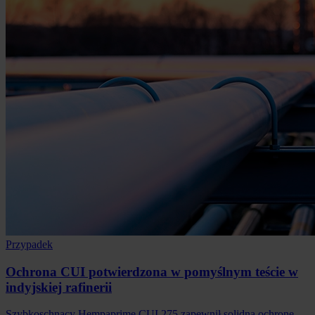
Przypadek
Ochrona CUI potwierdzona w pomyślnym teście w
indyjskiej rafinerii
Szybkoschnący Hempaprime CUI 275 zapewnił solidną ochronę