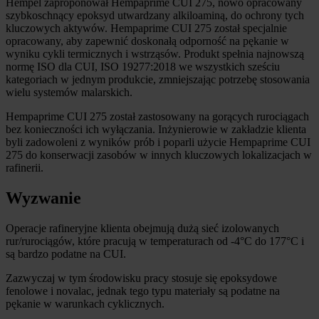
Hempel zaproponował Hempaprime CUI 275, nowo opracowany
szybkoschnący epoksyd utwardzany alkiloaminą, do ochrony tych
kluczowych aktywów. Hempaprime CUI 275 został specjalnie
opracowany, aby zapewnić doskonałą odporność na pękanie w
wyniku cykli termicznych i wstrząsów. Produkt spełnia najnowszą
normę ISO dla CUI, ISO 19277:2018 we wszystkich sześciu
kategoriach w jednym produkcie, zmniejszając potrzebę stosowania
wielu systemów malarskich.
Hempaprime CUI 275 został zastosowany na gorących rurociągach
bez konieczności ich wyłączania. Inżynierowie w zakładzie klienta
byli zadowoleni z wyników prób i poparli użycie Hempaprime CUI
275 do konserwacji zasobów w innych kluczowych lokalizacjach w
rafinerii.
Wyzwanie
Operacje rafineryjne klienta obejmują dużą sieć izolowanych
rur/rurociągów, które pracują w temperaturach od -4°C do 177°C i
są bardzo podatne na CUI.
Zazwyczaj w tym środowisku pracy stosuje się epoksydowe
fenolowe i novalac, jednak tego typu materiały są podatne na
pękanie w warunkach cyklicznych.