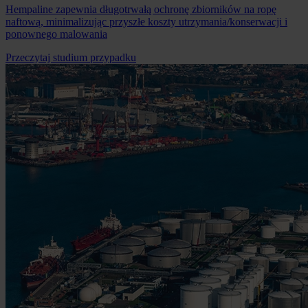
Hempaline zapewnia długotrwałą ochronę zbiorników na ropę
naftową, minimalizując przyszłe koszty utrzymania/konserwacji i
ponownego malowania
Przeczytaj studium przypadku