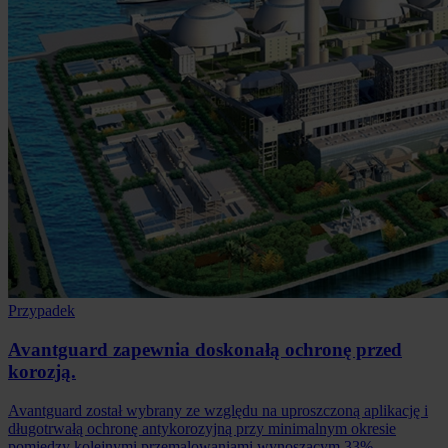
Przypadek
Avantguard zapewnia doskonałą ochronę przed
korozją.
Avantguard został wybrany ze względu na uproszczoną aplikację i
długotrwałą ochronę antykorozyjną przy minimalnym okresie
pomiędzy kolejnymi przemalowaniami wynoszącym 33%.