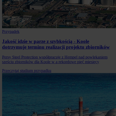
Przypadek
Jakość idzie w parze z szybkością - Koole
dotrzymuje terminu realizacji projektu zbiorników
Persy Steel Protection współpracuje z Hempel nad powlekaniem
sześciu zbiorników dla Koole w a rekordowe pięć miesięcy
Przeczytaj studium przypadku