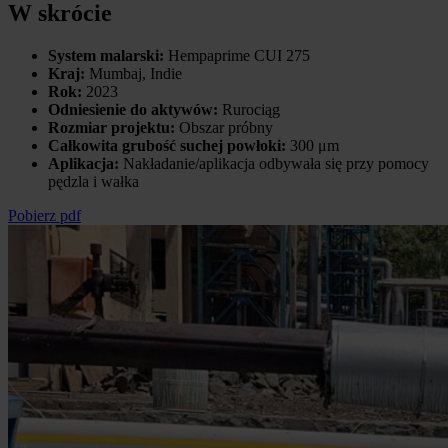
W skrócie
System malarski:
Hempaprime CUI 275
Kraj:
Mumbaj, Indie
Rok:
2023
Odniesienie do aktywów:
Rurociąg
Rozmiar projektu:
Obszar próbny
Całkowita grubość suchej powłoki:
300 μm
Aplikacja:
Nakładanie/aplikacja odbywała się przy pomocy
pędzla i wałka
Pobierz pdf