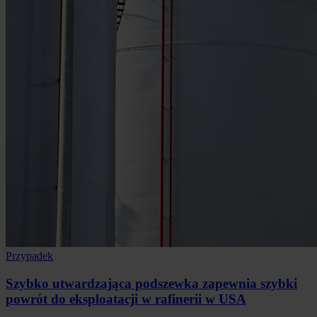
Przypadek
Szybko utwardzająca podszewka zapewnia szybki
powrót do eksploatacji w rafinerii w USA