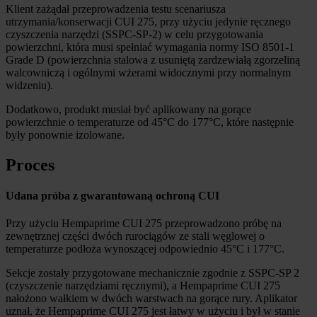
Klient zażądał przeprowadzenia testu scenariusza
utrzymania/konserwacji CUI 275, przy użyciu jedynie ręcznego
czyszczenia narzędzi (SSPC-SP-2) w celu przygotowania
powierzchni, która musi spełniać wymagania normy ISO 8501-1
Grade D (powierzchnia stalowa z usuniętą zardzewiałą zgorzeliną
walcowniczą i ogólnymi wżerami widocznymi przy normalnym
widzeniu).
Dodatkowo, produkt musiał być aplikowany na gorące
powierzchnie o temperaturze od 45°C do 177°C, które następnie
były ponownie izolowane.
Proces
Udana próba z gwarantowaną ochroną CUI
Przy użyciu Hempaprime CUI 275 przeprowadzono próbę na
zewnętrznej części dwóch rurociągów ze stali węglowej o
temperaturze podłoża wynoszącej odpowiednio 45°C i 177°C.
Sekcje zostały przygotowane mechanicznie zgodnie z SSPC-SP 2
(czyszczenie narzędziami ręcznymi), a Hempaprime CUI 275
nałożono wałkiem w dwóch warstwach na gorące rury. Aplikator
uznał, że Hempaprime CUI 275 jest łatwy w użyciu i był w stanie