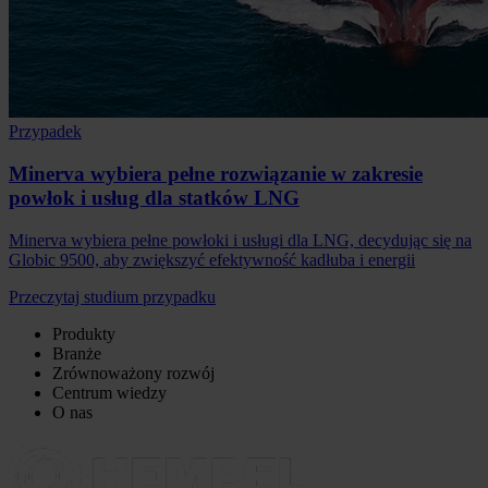
Przypadek
Minerva wybiera pełne rozwiązanie w zakresie
powłok i usług dla statków LNG
Minerva wybiera pełne powłoki i usługi dla LNG, decydując się na
Globic 9500, aby zwiększyć efektywność kadłuba i energii
Przeczytaj studium przypadku
Produkty
Branże
Zrównoważony rozwój
Centrum wiedzy
O nas