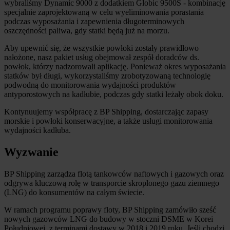
wybraliśmy Dynamic 9000 z dodatkiem Globic 9500S - kombinację
specjalnie zaprojektowaną w celu wyeliminowania porastania
podczas wyposażania i zapewnienia długoterminowych
oszczędności paliwa, gdy statki będą już na morzu.
Aby upewnić się, że wszystkie powłoki zostały prawidłowo
nałożone, nasz pakiet usług obejmował zespół doradców ds.
powłok, którzy nadzorowali aplikację. Ponieważ okres wyposażania
statków był długi, wykorzystaliśmy zrobotyzowaną technologię
podwodną do monitorowania wydajności produktów
antyporostowych na kadłubie, podczas gdy statki leżały obok doku.
Kontynuujemy współpracę z BP Shipping, dostarczając zapasy
morskie i powłoki konserwacyjne, a także usługi monitorowania
wydajności kadłuba.
Wyzwanie
BP Shipping zarządza flotą tankowców naftowych i gazowych oraz
odgrywa kluczową rolę w transporcie skroplonego gazu ziemnego
(LNG) do konsumentów na całym świecie.
W ramach programu poprawy floty, BP Shipping zamówiło sześć
nowych gazowców LNG do budowy w stoczni DSME w Korei
Południowej, z terminami dostawy w 2018 i 2019 roku. Jeśli chodzi