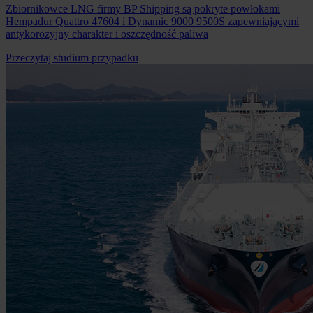
Zbiornikowce LNG firmy BP Shipping są pokryte powłokami
Hempadur Quattro 47604 i Dynamic 9000 9500S zapewniającymi
antykorozyjny charakter i oszczędność paliwa
Przeczytaj studium przypadku