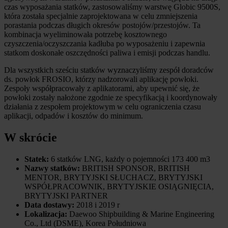
czas wyposażania statków, zastosowaliśmy warstwę Globic 9500S,
która została specjalnie zaprojektowana w celu zmniejszenia
porastania podczas długich okresów postojów/przestojów. Ta
kombinacja wyeliminowała potrzebę kosztownego
czyszczenia/oczyszczania kadłuba po wyposażeniu i zapewnia
statkom doskonałe oszczędności paliwa i emisji podczas handlu.
Dla wszystkich sześciu statków wyznaczyliśmy zespół doradców
ds. powłok FROSIO, którzy nadzorowali aplikację powłoki.
Zespoły współpracowały z aplikatorami, aby upewnić się, że
powłoki zostały nałożone zgodnie ze specyfikacją i koordynowały
działania z zespołem projektowym w celu ograniczenia czasu
aplikacji, odpadów i kosztów do minimum.
W skrócie
Statek:
6 statków LNG, każdy o pojemności 173 400 m3
Nazwy statków:
BRITISH SPONSOR, BRITISH
MENTOR, BRYTYJSKI SŁUCHACZ, BRYTYJSKI
WSPÓŁPRACOWNIK, BRYTYJSKIE OSIĄGNIĘCIA,
BRYTYJSKI PARTNER
Data dostawy:
2018 i 2019 r
Lokalizacja:
Daewoo Shipbuilding & Marine Engineering
Co., Ltd (DSME), Korea Południowa