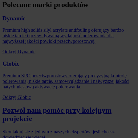
Polecane marki produktów
Dynamic
Premium high solids silyl acrylate antifouling oferujący bardzo
niskie tarcie i przewidywalną wydajność polerowania dla
najwyższej jakości powłoki przeciwporostowej.
Odkryj Dynamic
Globic
Premium SPC przeciwporostowy oferujący precyzyjną kontrolę
polerowania, niskie tarcie, samowygładzanie i najwyższej jakości
natychmiastową aktywację polerowania.
Odkryj Globic
Pozwól nam pomóc przy kolejnym
projekcie
Skontaktuj się z jednym z naszych ekspertów, jeśli chcesz
dowiedzieć się więcej.