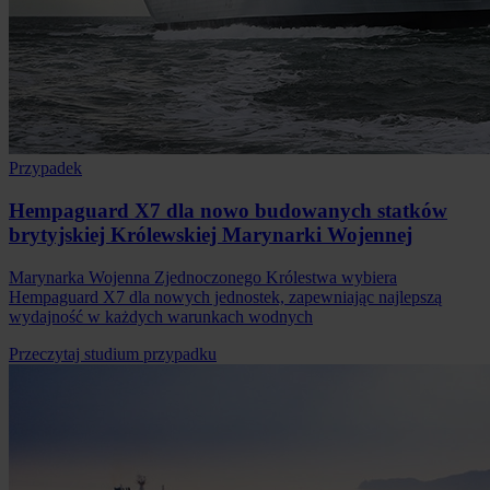
Przypadek
Hempaguard X7 dla nowo budowanych statków
brytyjskiej Królewskiej Marynarki Wojennej
Marynarka Wojenna Zjednoczonego Królestwa wybiera
Hempaguard X7 dla nowych jednostek, zapewniając najlepszą
wydajność w każdych warunkach wodnych
Przeczytaj studium przypadku