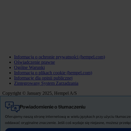
Informacja o ochronie prywatności (hempel.com)
Oświadczenie prawne
Ogólne Warunki
Informacja o plikach cookie (hempel.com)
Informacje dla opinii publicznej
Zintegrowany System Zarzadzania
Copyright © January 2025, Hempel A/S
Powiadomienie o tłumaczeniu
Wszystkie
Produkty
Oferujemy naszą stronę internetową w wielu językach przy użyciu tłumaczen
AKTUALNOŚCI
oddawać oryginalne znaczenie. Jeśli coś wydaje się niejasne, możesz przełąc
Pobierz Kartę charakterystyki