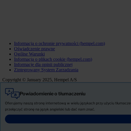
Informacja o ochronie prywatności (hempel.com)
Oświadczenie prawne
Ogólne Warunki
Informacja o plikach cookie (hempel.com)
Informacje dla opinii publicznej
Zintegrowany System Zarzadzania
Copyright © January 2025, Hempel A/S
Powiadomienie o tłumaczeniu
Wszystkie
Produkty
Oferujemy naszą stronę internetową w wielu językach przy użyciu tłumaczeni
AKTUALNOŚCI
przełączyć stronę na język angielski lub dać nam znać.
Pobierz Kartę charakterystyki
PRODUCT NAME