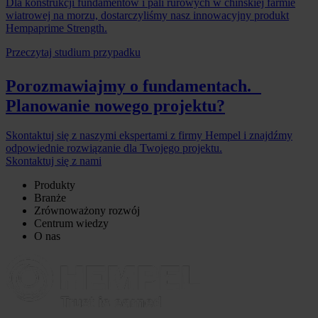
Dla konstrukcji fundamentów i pali rurowych w chińskiej farmie
wiatrowej na morzu, dostarczyliśmy nasz innowacyjny produkt
Hempaprime Strength.
Przeczytaj studium przypadku
Porozmawiajmy o fundamentach.
Planowanie nowego projektu?
Skontaktuj się z naszymi ekspertami z firmy Hempel i znajdźmy
odpowiednie rozwiązanie dla Twojego projektu.
Skontaktuj się z nami
Produkty
Branże
Zrównoważony rozwój
Centrum wiedzy
O nas