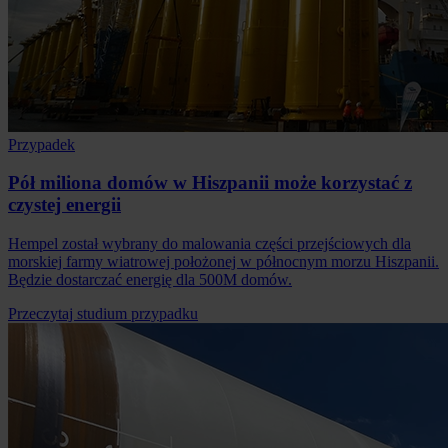
Przypadek
Pół miliona domów w Hiszpanii może korzystać z
czystej energii
Hempel został wybrany do malowania części przejściowych dla
morskiej farmy wiatrowej położonej w północnym morzu Hiszpanii.
Będzie dostarczać energię dla 500M domów.
Przeczytaj studium przypadku