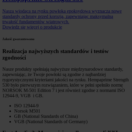
Nasza wiodąca na rynku powłoka epoksydowa wyznacza nowe
standardy ochrony przed korozją, zapewniając maksymalną
trwałość fundamentów wiatrowych.
Dowiedz się więcej o produkcie
Jakość gwarantowana
Realizacja najwyższych standardów i testów
zgodności
Nasze produkty spełniają najwyższe międzynarodowe standardy,
zapewniając, że Twoje powłoki są zgodne z najbardziej
rygorystycznymi kryteriami jakości na rynku. Hempaprime Strength
530 było pierwszym rozwiązaniem, które w pełni spełniło normę
NORSOK M-501 Edition 7 i jest również zgodne z normami ISO
12944-9, VGB i GB.
ISO 12944-9
Norsok M501
GB (National Standards of China)
VGB (National Standards of Germany)