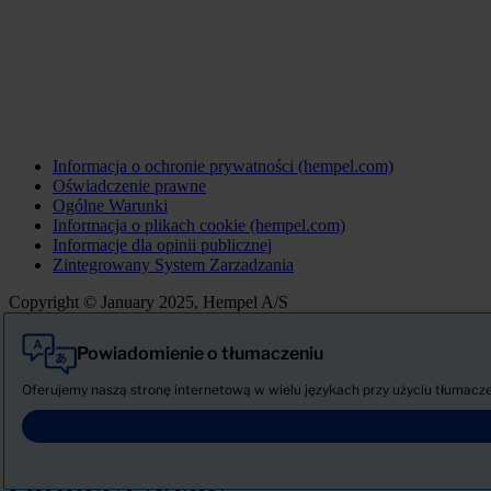
Informacja o ochronie prywatności (hempel.com)
Oświadczenie prawne
Ogólne Warunki
Informacja o plikach cookie (hempel.com)
Informacje dla opinii publicznej
Zintegrowany System Zarzadzania
Copyright © January 2025, Hempel A/S
Powiadomienie o tłumaczeniu
Wszystkie
Produkty
Oferujemy naszą stronę internetową w wielu językach przy użyciu tłumaczeni
AKTUALNOŚCI
Pobierz Kartę charakterystyki
PRODUCT NAME