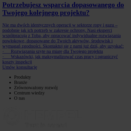
Potrzebujesz wsparcia dopasowanego do
Twojego kolejnego projektu?
Nie ma dwóch identycznych operacji w sektorze ropy i gazu –
podobnie jak ich potrzeb w zakresie ochrony. Nasi eksperci
współpracują z Tobą, aby opracować indywidualne rozwiązania
powłokowe, dopasowane do Twoich aktywów, środowisk i
wymagań zgodności. Skontaktuj się z nami już dziś, aby uzyskać:
· Rozwiązania szyte na miarę dla Twojego projektu
· Wskazówki, jak maksymalizować czas pracy i ograniczyć
koszty inspekcji
Umów konsultację
Produkty
Branże
Zrównoważony rozwój
Centrum wiedzy
O nas