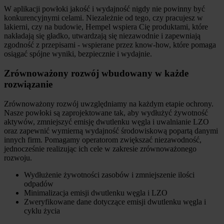
W aplikacji powłoki jakość i wydajność nigdy nie powinny być
konkurencyjnymi celami. Niezależnie od tego, czy pracujesz w
lakierni, czy na budowie, Hempel wspiera Cię produktami, które
nakładają się gładko, utwardzają się niezawodnie i zapewniają
zgodność z przepisami - wspierane przez know-how, które pomaga
osiągać spójne wyniki, bezpiecznie i wydajnie.
Zrównoważony rozwój wbudowany w każde
rozwiązanie
Zrównoważony rozwój uwzględniamy na każdym etapie ochrony.
Nasze powłoki są zaprojektowane tak, aby wydłużyć żywotność
aktywów, zmniejszyć emisję dwutlenku węgla i uwalnianie LZO
oraz zapewnić wymierną wydajność środowiskową popartą danymi
innych firm. Pomagamy operatorom zwiększać niezawodność,
jednocześnie realizując ich cele w zakresie zrównoważonego
rozwoju.
Wydłużenie żywotności zasobów i zmniejszenie ilości
odpadów
Minimalizacja emisji dwutlenku węgla i LZO
Zweryfikowane dane dotyczące emisji dwutlenku węgla i
cyklu życia