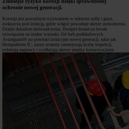
Zmniejsz ryzyko korozji dzięki sprawdzonej
ochronie nowej generacji.
Korozja jest poważnym wyzwaniem w sektorze nafty i gazu,
zwłaszcza pod izolacją, gdzie wilgoć powoduje ukryte uszkodzenia.
Dzięki dekadom doświadczenia, Hempel dostarcza trwałe
rozwiązania na trudne warunki. Od farb podkładowych
Avantguard® po powłoki izolacyjne nowej generacji, takie jak
Hempatherm IC, nasze systemy zmniejszają liczbę inspekcji,
redukują naprawy i wydłużają okresy między konserwacjami.