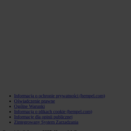
Informacja o ochronie prywatności (hempel.com)
Oświadczenie prawne
Ogólne Warunki
Informacja o plikach cookie (hempel.com)
Informacje dla opinii publicznej
Zintegrowany System Zarzadzania