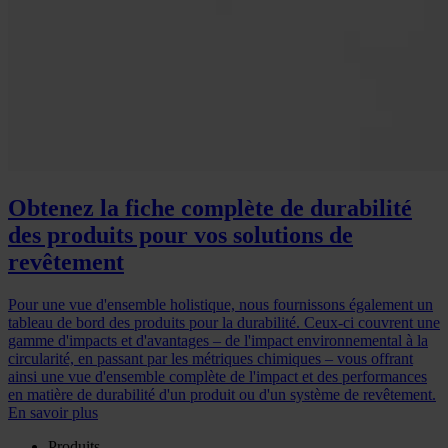
Obtenez la fiche complète de durabilité
des produits pour vos solutions de
revêtement
Pour une vue d'ensemble holistique, nous fournissons également un
tableau de bord des produits pour la durabilité. Ceux-ci couvrent une
gamme d'impacts et d'avantages – de l'impact environnemental à la
circularité, en passant par les métriques chimiques – vous offrant
ainsi une vue d'ensemble complète de l'impact et des performances
en matière de durabilité d'un produit ou d'un système de revêtement.
En savoir plus
Produits