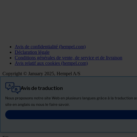
Avis de confidentialité (hempel.com)
Déclaration légale
Conditions générales de vente, de service et de livraison
Avis relatif aux cookies (hempel.com)
Copyright © January 2025, Hempel A/S
Avis de traduction
Tout
Produits
Nous proposons notre site Web en plusieurs langues grâce à la traduction ass
Actualités
site en anglais ou nous le faire savoir.
Télécharger la Fiche de données de sécurité
PRODUCT NAME