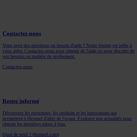
Contactez-nous
Vous avez des questions ou besoin d'aide ? Notre équipe est prête à
vous aider. Contactez-nous pour obtenir de l'aide ou pour discuter de
vos besoins en matière de revêtement.
Contactez-nous
Restez informé
Découvrez les personnes, les produits et les innovations qui
permettent à Hempel d'aller de l'avant. Explorez nos actualités pour
obtenir les dernières mises à jour.
Quoi de neuf ? (hempel.com)