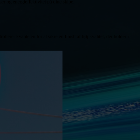
 og energieffektivitet på dine skibe.
er kvaliteten for at sikre en finish af høj kvalitet, der holder i