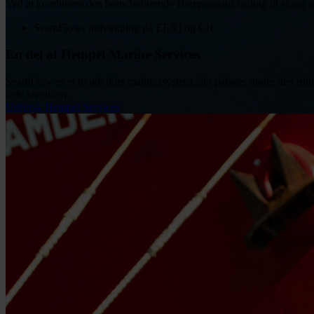
Ved at kombinere den brancheførende Hempaguard maling til skrog me
SeamFlows indvirkning på EEXI og CII
En del af Hempel Marine Services
SeamFlow er et nyudviklet malingssystem, der påføres under den rutine
hele levetiden.
Udforsk Hempel Services