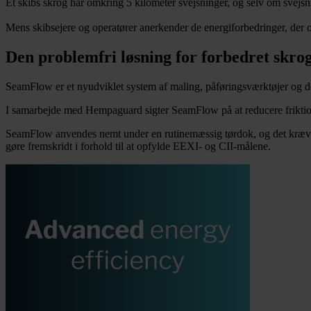
Et skibs skrog har omkring 5 kilometer svejsninger, og selv om svejsni
Mens skibsejere og operatører anerkender de energiforbedringer, der op
Den problemfri løsning for forbedret skrog
SeamFlow er et nyudviklet system af maling, påføringsværktøjer og de
I samarbejde med Hempaguard sigter SeamFlow på at reducere friktion 
SeamFlow anvendes nemt under en rutinemæssig tørdok, og det kræver ik
gøre fremskridt i forhold til at opfylde EEXI- og CII-målene.