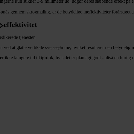
ngerne kun stikker 3-9 millimeter ud, udgør deres slæbende effekt på et 
nås gennem skrogmaling, er de betydelige ineffektiviteter forårsaget af
seffektivitet
dikerede tjenester.
ved at glatte vertikale svejsesømme, hvilket resulterer i en betydelig
ke længere tid til tørdok, hvis det er planlagt godt - altså en hurtig