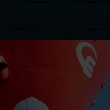
d SeamFlow kan du maksimere dine fordele i form af bunkerbesparelser
mæssige tørdok af Hempels malingsrådgivere, som overvåger og kontroller