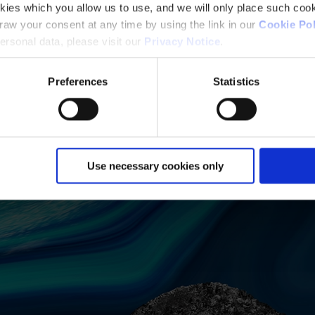
kies which you allow us to use, and we will only place such cook
aw your consent at any time by using the link in our
Cookie Pol
rsonal data, please visit our
Privacy Notice
.
Preferences
Statistics
Use necessary cookies only