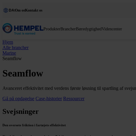
DA
Om os
Kontakt os
Produkter
Brancher
Bæredygtighed
Videncenter
Hjem
Alle brancher
Marine
Seamflow
Seamflow
Avanceret effektivitet med verdens første løsning til spartling af svej
Gå på opdagelse
Case-historier
Ressourcer
Svejsninger
Den oversete friktion i fartøjets effektivitet