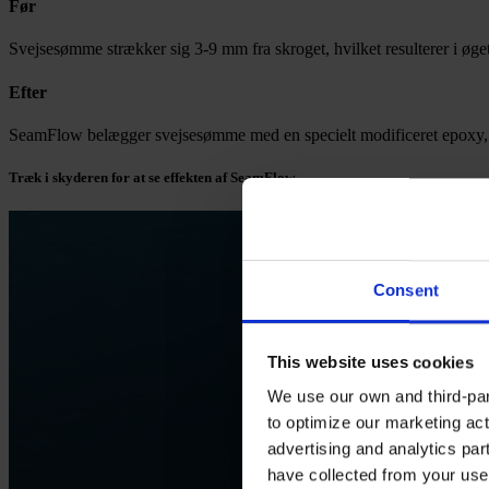
Før
Svejsesømme strækker sig 3-9 mm fra skroget, hvilket resulterer i øge
Efter
SeamFlow belægger svejsesømme med en specielt modificeret epoxy, h
Træk i skyderen for at se effekten af SeamFlow.
Consent
This website uses cookies
We use our own and third-part
to optimize our marketing act
advertising and analytics par
have collected from your use 