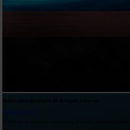
Innovative løsninger til skrogets ydeevne
Læs mere om CII
At anvende en højtydende skrogmaling er en af de enkleste og hurtigs