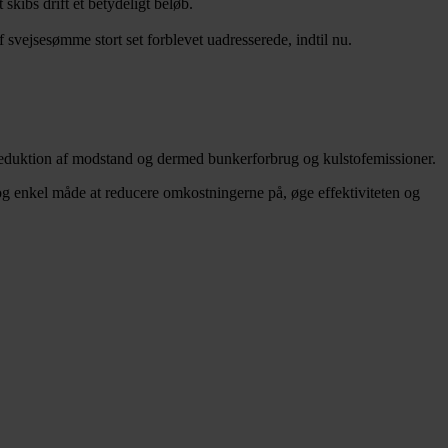
skibs drift et betydeligt beløb.
 svejsesømme stort set forblevet uadresserede, indtil nu.
 reduktion af modstand og dermed bunkerforbrug og kulstofemissioner.
 og enkel måde at reducere omkostningerne på, øge effektiviteten og