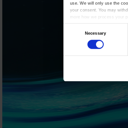
use. We will only use the coo
your consent. You may withdr
more how we process your pe
Consent
Necessary
Selection