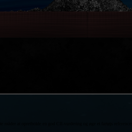
te måder at opretholde en god CII-vurdering og øge et fartøjs referenc