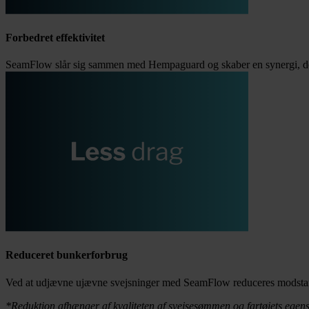
Forbedret effektivitet
SeamFlow slår sig sammen med Hempaguard og skaber en synergi, der ma
Reduceret bunkerforbrug
Ved at udjævne ujævne svejsninger med SeamFlow reduceres modstan
*Reduktion afhænger af kvaliteten af svejsesømmen og fartøjets egen