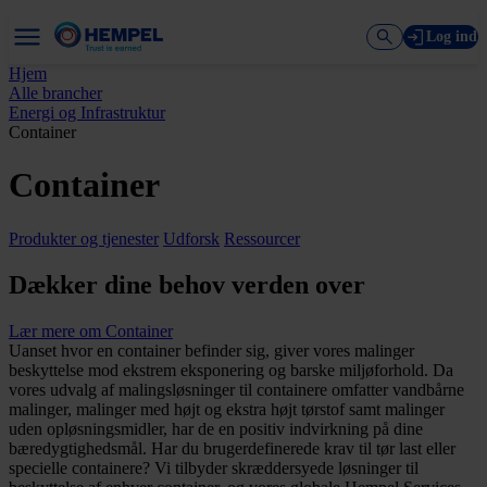
Log ind
Hjem
Alle brancher
Energi og Infrastruktur
Container
Container
Produkter og tjenester
Udforsk
Ressourcer
Dækker dine behov verden over
Lær mere om Container
Uanset hvor en container befinder sig, giver vores malinger
beskyttelse mod ekstrem eksponering og barske miljøforhold. Da
vores udvalg af malingsløsninger til containere omfatter vandbårne
malinger, malinger med højt og ekstra højt tørstof samt malinger
uden opløsningsmidler, har de en positiv indvirkning på dine
bæredygtighedsmål. Har du brugerdefinerede krav til tør last eller
specielle containere? Vi tilbyder skræddersyede løsninger til