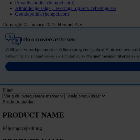
Privatlivspolitik (hempel.com)
Almindelige salgs-, leverings- og servicebetingelser
Cookiepolitik (hempel.com)
Copyright © January 2025, Hempel A/S
Info om oversættelsen
Alle
Produkter
Vi tilbyder vores hjemmeside på flere sprog ved hjælp af AI-drevet oversætt
Nyheder
betydning. Hvis noget virker uklart, kan du skifte hjemmesiden til engelsk el
Download Sikkerhedsdatablade
PRODUCT NAME
Filter
Produktdatablad
PRODUCT NAME
Påføringsvejledning