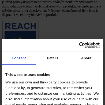
je před průmyslovým nebo profesionálním použitím vyžadováno
odpovídající školení“, u dvousložkových produktů se často jedná o
tužidlo obsahující diizokyanát. Všechny bezpečnostní listy jsou k
dispozici v sekci vyhledávání produktů.
Consent
Details
About
This website uses cookies
We use our own and third-party cookies to provide
Fact box
functionality, to generate statistics, to remember your
Nařízení pro registraci, evaluaci (hodnocení), autorizaci
preferences, and to optimize our marketing activities. We
(povolování) a omezování chemických látek
(REACH) je nařízení
also share information about your use of our site with our
Evropské unie s platností od prosince 2006. Nařízení REACH se
social media, advertising and analytics partners who may
zabývá výrobou a používáním chemických látek a jejich možnými