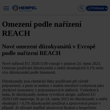
Přihlásit se
Omezení podle nařízení
REACH
Nové omezení diizokyanátů v Evropě
podle nařízení REACH
Nové nařízení EU 2020/1149 vstoupí v platnost 24. srpna 2023.
Omezuje používání diizokyanátů a směsí obsahujících 0,1% nebo
více diizokyanátů podle hmotnosti.
Diizokyanáty jsou chemické látky používané při výrobě
polyuretanů, a proto se mohou v malém množství vyskytovat jako
zbytkové monomery v polyuretanových nátěrech. Vzhledem k
tomu, že diizokyanáty mohou vyvolávat alergie, nařízení EU
2020/1149 stanovuje, že po 24. srpnu 2023 lze diizokyanáty a směsi
obsahující > 0,1% diizokyanátů používat a zpracovávat pouze v
případě, že uživatel úspěšně absolvoval školení o bezpečném