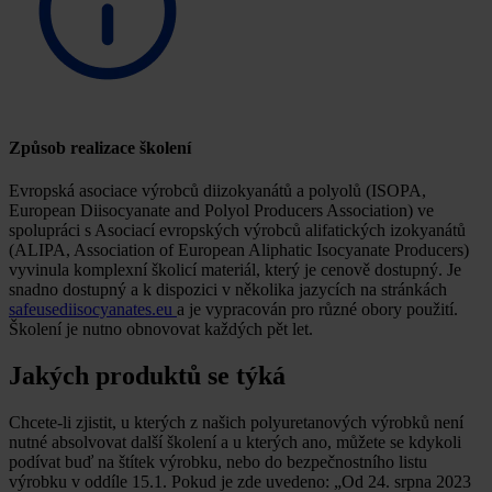
Způsob realizace školení
Evropská asociace výrobců diizokyanátů a polyolů (ISOPA,
European Diisocyanate and Polyol Producers Association) ve
spolupráci s Asociací evropských výrobců alifatických izokyanátů
(ALIPA, Association of European Aliphatic Isocyanate Producers)
vyvinula komplexní školicí materiál, který je cenově dostupný. Je
snadno dostupný a k dispozici v několika jazycích na stránkách
safeusediisocyanates.eu
a je vypracován pro různé obory použití.
Školení je nutno obnovovat každých pět let.
Jakých produktů se týká
Chcete-li zjistit, u kterých z našich polyuretanových výrobků není
nutné absolvovat další školení a u kterých ano, můžete se kdykoli
podívat buď na štítek výrobku, nebo do bezpečnostního listu
výrobku v oddíle 15.1. Pokud je zde uvedeno: „Od 24. srpna 2023