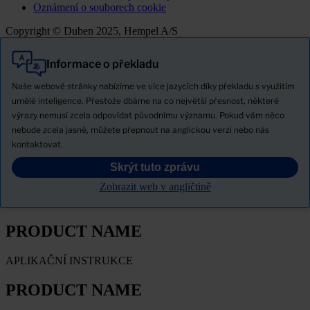
Oznámení o souborech cookie
Copyright © Duben 2025, Hempel A/S
Informace o překladu
Vše
Produkty
Naše webové stránky nabízíme ve více jazycích díky překladu s využitím
Novinky
umělé inteligence. Přestože dbáme na co největší přesnost, některé
výrazy nemusí zcela odpovídat původnímu významu. Pokud vám něco
Stáhněte si bezpečnostní list
nebude zcela jasné, můžete přepnout na anglickou verzi nebo nás
PRODUCT NAME
kontaktovat.
Skrýt tuto zprávu
FILTROVAT
Zobrazit web v angličtině
PRODUKTOVÉ LISTY
PRODUCT NAME
APLIKAČNÍ INSTRUKCE
PRODUCT NAME