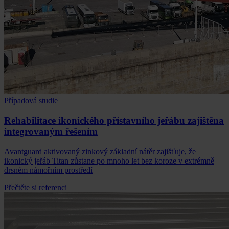
Případová studie
Rehabilitace ikonického přístavního jeřábu zajištěna
integrovaným řešením
Avantguard aktivovaný zinkový základní nátěr zajišťuje, že
ikonický jeřáb Titan zůstane po mnoho let bez koroze v extrémně
drsném námořním prostředí
Přečtěte si referenci