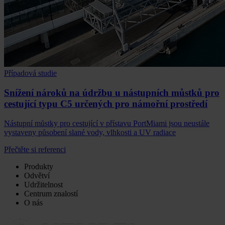
Případová studie
Snížení nároků na údržbu u nástupních můstků pro
cestující typu C5 určených pro námořní prostředí
Nástupní můstky pro cestující v přístavu PortMiami jsou neustále
vystaveny působení slané vody, vlhkosti a UV radiace
Přečtěte si referenci
Produkty
Odvětví
Udržitelnost
Centrum znalostí
O nás