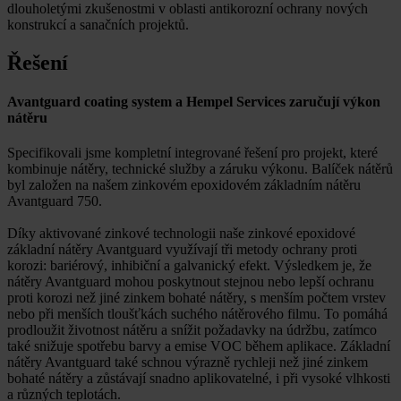
dlouholetými zkušenostmi v oblasti antikorozní ochrany nových
konstrukcí a sanačních projektů.
Řešení
Avantguard coating system a Hempel Services zaručují výkon
nátěru
Specifikovali jsme kompletní integrované řešení pro projekt, které
kombinuje nátěry, technické služby a záruku výkonu. Balíček nátěrů
byl založen na našem zinkovém epoxidovém základním nátěru
Avantguard 750.
Díky aktivované zinkové technologii naše zinkové epoxidové
základní nátěry Avantguard využívají tři metody ochrany proti
korozi: bariérový, inhibiční a galvanický efekt. Výsledkem je, že
nátěry Avantguard mohou poskytnout stejnou nebo lepší ochranu
proti korozi než jiné zinkem bohaté nátěry, s menším počtem vrstev
nebo při menších tloušťkách suchého nátěrového filmu. To pomáhá
prodloužit životnost nátěru a snížit požadavky na údržbu, zatímco
také snižuje spotřebu barvy a emise VOC během aplikace. Základní
nátěry Avantguard také schnou výrazně rychleji než jiné zinkem
bohaté nátěry a zůstávají snadno aplikovatelné, i při vysoké vlhkosti
a různých teplotách.