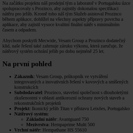
Na začátku projektu náš prodejní tým a laboratoř v Portugalsku úzce
spolupracovaly s Prozinco, aby zajistily dokonalou specifikaci
nátěru pro jeřáb. Kromě toho náš tým Služeb asistoval Prozinco
během aplikace, dohlížel na všechny aspekty přípravy povrchu a
aplikace, aby zajistil vysoce kvalitní finální nátěr s minimálním
časem a odpadem.
Abychom poskytli Mecwide, Vesam Group a Prozinco dodatečný
klid, naše řešení také zahrnuje záruku výkonu, která zaručuje, že
nátěrový systém ochrání jeřáb po dobu nejméně 25 let.
Na první pohled
Zákazník
: Vesam Group, průkopník ve vytváření
integrovaných a inovativních řešení v kovových a smíšených
konstrukcích
Subdodavatel
: Prozinco, stavební společnost s dlouholetými
zkušenostmi v oblasti antikorozní ochrany nových staveb a
rekonstrukčních projektů
Projekt
: Ikonický jeřáb Titan v přístavu Leixões, Portugalsko
Nátěrový systém
:
Základní nátěr
: Avantguard 750
Mezivrstva
: Hempaprime Multi 500
Vrchní nátěr
: Hempathane HS 55610