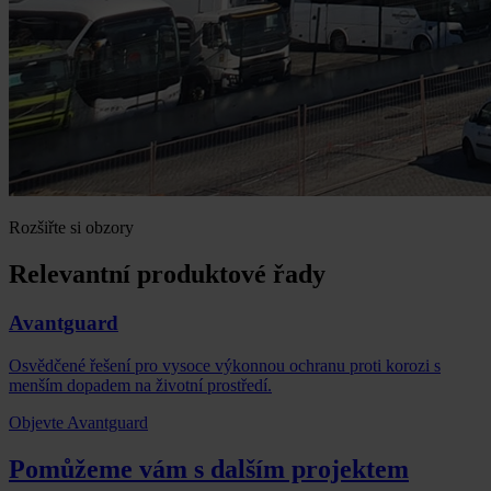
Rozšiřte si obzory
Relevantní produktové řady
Avantguard
Osvědčené řešení pro vysoce výkonnou ochranu proti korozi s
menším dopadem na životní prostředí.
Objevte Avantguard
Pomůžeme vám s dalším projektem