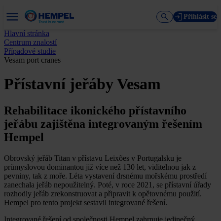
Přihlásit se
Hlavní stránka
Centrum znalostí
Případové studie
Vesam port cranes
Přístavní jeřáby Vesam
Rehabilitace ikonického přístavního
jeřábu zajištěna integrovaným řešením
Hempel
Obrovský jeřáb Titan v přístavu Leixões v Portugalsku je
průmyslovou dominantou již více než 130 let, viditelnou jak z
pevniny, tak z moře. Léta vystavení drsnému mořskému prostředí
zanechala jeřáb nepoužitelný. Poté, v roce 2021, se přístavní úřady
rozhodly jeřáb zrekonstruovat a připravit k opětovnému použití.
Hempel pro tento projekt sestavil integrované řešení.
Integrované řešení od společnosti Hempel zahrnuje jedinečný