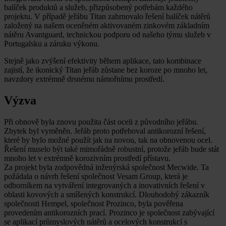
balíček produktů a služeb, přizpůsobený potřebám každého
projektu. V případě jeřábu Titan zahrnovalo řešení balíček nátěrů
založený na našem oceněném aktivovaném zinkovém základním
nátěru Avantguard, technickou podporu od našeho týmu služeb v
Portugalsku a záruku výkonu.
Stejně jako zvýšení efektivity během aplikace, tato kombinace
zajistí, že ikonický Titan jeřáb zůstane bez koroze po mnoho let,
navzdory extrémně drsnému námořnímu prostředí.
Výzva
Při obnově byla znovu použita část oceli z původního jeřábu.
Zbytek byl vyměněn. Jeřáb proto potřeboval antikorozní řešení,
které by bylo možné použít jak na novou, tak na obnovenou ocel.
Řešení muselo být také mimořádně robustní, protože jeřáb bude stát
mnoho let v extrémně korozivním prostředí přístavu.
Za projekt byla zodpovědná inženýrská společnost Mecwide. Ta
požádala o návrh řešení společnost Vesam Group, která je
odborníkem na vytváření integrovaných a inovativních řešení v
oblasti kovových a smíšených konstrukcí. Dlouhodobý zákazník
společnosti Hempel, společnost Prozinco, byla pověřena
provedením antikorozních prací. Prozinco je společnost zabývající
se aplikací průmyslových nátěrů a ocelových konstrukcí s