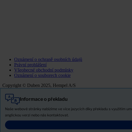
Oznámení o ochraně osobních údajů
Právní prohlášení
Všeobecné obchodní podmínky
Oznámení o souborech cookie
Copyright © Duben 2025, Hempel A/S
Informace o překladu
Vše
Produkty
Naše webové stránky nabízíme ve více jazycích díky překladu s využitím u
Novinky
anglickou verzi nebo nás kontaktovat.
Stáhněte si bezpečnostní list