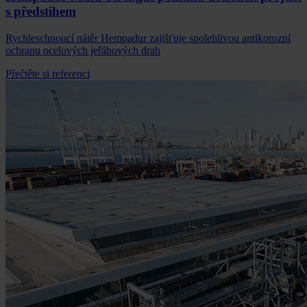
s předstihem
Rychleschnoucí nátěr Hempadur zajišťuje spolehlivou antikorozní
ochranu ocelových jeřábových drah
Přečtěte si referenci