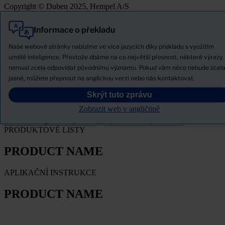
Copyright © Duben 2025, Hempel A/S
Informace o překladu
Vše
Produkty
Naše webové stránky nabízíme ve více jazycích díky překladu s využitím
Novinky
umělé inteligence. Přestože dbáme na co největší přesnost, některé výrazy
nemusí zcela odpovídat původnímu významu. Pokud vám něco nebude zcel
Stáhněte si bezpečnostní list
jasné, můžete přepnout na anglickou verzi nebo nás kontaktovat.
PRODUCT NAME
Skrýt tuto zprávu
Zobrazit web v angličtině
FILTROVAT
PRODUKTOVÉ LISTY
PRODUCT NAME
APLIKAČNÍ INSTRUKCE
PRODUCT NAME