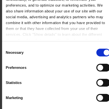
preferences, and to optimize our marketing activities. We
also share information about your use of our site with our
social media, advertising and analytics partners who may
combine it with other information that you have provided to
them or that they have collected from your use of their
services. Click "Show details" to learn about the different
types of cookies that we use. We will only use the cookies
which you allow us to use, and we will only place such
Consent
cookies after having received your consent. You may
Necessary
Selection
withdraw your consent at any time by using the link in our
Cookie Policy
. If you would like to know more how we
Preferences
process your personal data, please visit our
Privacy
Notice
.
Statistics
Marketing