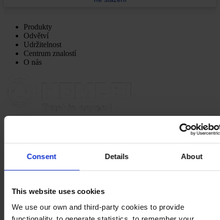
Produkty
Odvětví
Udržitelnost
Centrum znalostí
O nás
HLAVNÍ KANCELÁŘ
Hempel (Czech Republic) s.r.o.
Bohunická 133/50
619 00 Brno
Mapa
Consent
Details
About
KONTAKTUJTE NÁS
Tel:
+420 545 423 619
Mail:
general.cz@hempel.com
This website uses cookies
We use our own and third-party cookies to provide
functionality, to generate statistics, to remember your