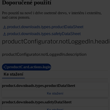
Doporučené použití
Pro pouzití na nové i dríve osetrené drevo, v interiéru i exteriéru,
nad carou ponoru.
product.downloads.types.productDataSheet
product.downloads.types.safetyDataSheet
productConfigurator.notLoggedIn.head
productConfigurator.notLoggedIn.description
productCard.actions.login
Ke stažení
product.downloads.types.productDataSheet
Ke stažení
product.downloads.types.safetyDataSheet
Ke stažení