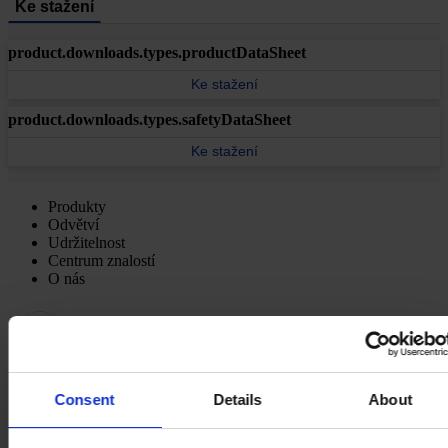
Ke stažení
product.downloads.types.productDataSheet
Ke stažení
product.downloads.types.safetyDataSheet
Ke stažení
Produkty
Odvětví
Udržitelnost
Centrum znalostí
O nás
Consent
Details
About
HLAVNÍ KANCELÁŘ
Hempel (Czech Republic) s.r.o.
Bohunická 133/50
619 00 Brno