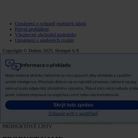
Oznámení o ochraně osobních údajů
Právní prohlášení
Všeobecné obchodní podmínky
Oznámení o souborech cookie
Copyright © Duben 2025, Hempel A/S
Informace o překladu
Vše
Produkty
Naše webové stránky nabízíme ve více jazycích díky překladu s využitím
Novinky
umělé inteligence. Přestože dbáme na co největší přesnost, některé výrazy
nemusí zcela odpovídat původnímu významu. Pokud vám něco nebude zcel
Stáhněte si bezpečnostní list
jasné, můžete přepnout na anglickou verzi nebo nás kontaktovat.
PRODUCT NAME
Skrýt tuto zprávu
Zobrazit web v angličtině
FILTROVAT
PRODUKTOVÉ LISTY