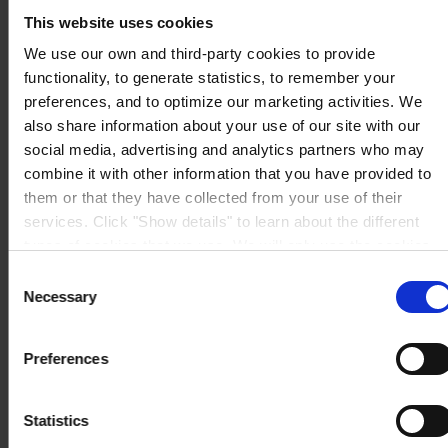
Mapa
This website uses cookies
KONTAKTUJTE NÁS
Tel:
+420 545 423 619
Mail:
general.cz@hempel.com
We use our own and third-party cookies to provide
functionality, to generate statistics, to remember your
preferences, and to optimize our marketing activities. We
also share information about your use of our site with our
social media, advertising and analytics partners who may
combine it with other information that you have provided to
them or that they have collected from your use of their
services. Click "Show details" to learn about the different
types of cookies that we use. We will only use the cookies
which you allow us to use, and we will only place such
Consent
cookies after having received your consent. You may
Necessary
Selection
withdraw your consent at any time by using the link in our
Cookie Policy
. If you would like to know more how we
Preferences
process your personal data, please visit our
Privacy
Notice
.
Statistics