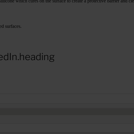
iicone which cures on the surface to create a protective barrier and cle
ed surfaces.
edIn.heading