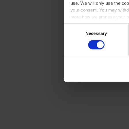
use. We will only use the coo
your consent. You may withdr
more how we process your pe
Consent
Necessary
Selection