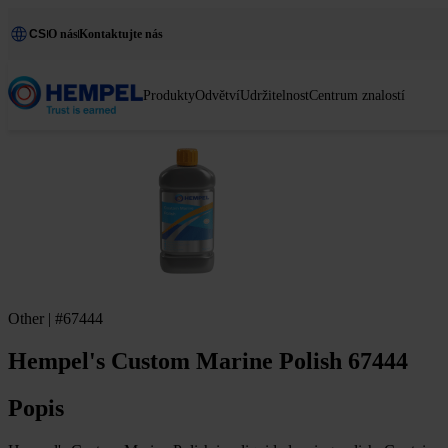
CS
O nás
Kontaktujte nás
Produkty
Odvětví
Udržitelnost
Centrum znalostí
Other | #67444
Hempel's Custom Marine Polish 67444
Popis