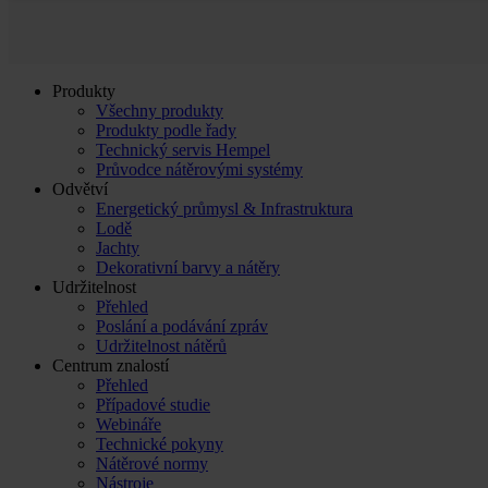
Produkty
Všechny produkty
Produkty podle řady
Technický servis Hempel
Průvodce nátěrovými systémy
Odvětví
Energetický průmysl & Infrastruktura
Lodě
Jachty
Dekorativní barvy a nátěry
Udržitelnost
Přehled
Poslání a podávání zpráv
Udržitelnost nátěrů
Centrum znalostí
Přehled
Případové studie
Webináře
Technické pokyny
Nátěrové normy
Nástroje