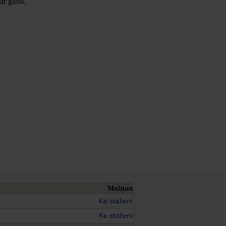
ar gloss.
Možnost
Ke stažení
Ke stažení