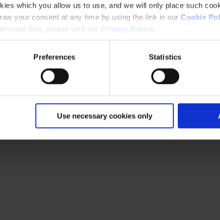
kies which you allow us to use, and we will only place such cook
aw your consent at any time by using the link in our
Cookie Pol
rsonal data, please visit our
Privacy Notice
.
Preferences
Statistics
Use necessary cookies only