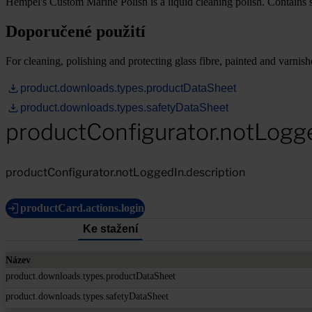
Hempel's Custom Marine Polish is a liquid cleaning polish. Contains sil
Doporučené použití
For cleaning, polishing and protecting glass fibre, painted and varnish
product.downloads.types.productDataSheet
product.downloads.types.safetyDataSheet
productConfigurator.notLogg
productConfigurator.notLoggedIn.description
productCard.actions.login
Ke stažení
Název
product.downloads.types.productDataSheet
product.downloads.types.safetyDataSheet