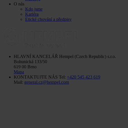
O nás
Kdo jsme
Kariéra
Etické chování a předpisy
HLAVNÍ KANCELÁŘ
Hempel (Czech Republic) s.r.o.
Bohunická 133/50
619 00 Brno
Mapa
KONTAKTUJTE NÁS
Tel:
+420 545 423 619
Mail:
general.cz@hempel.com