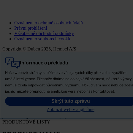
Oznámení o ochraně osobních údajů
Právní prohlášení
Všeobecné obchodní podmínky
Oznámení o souborech cookie
Copyright © Duben 2025, Hempel A/S
Informace o překladu
Vše
Produkty
Naše webové stránky nabízíme ve více jazycích díky překladu s využitím
Novinky
umělé inteligence. Přestože dbáme na co největší přesnost, některé výrazy
nemusí zcela odpovídat původnímu významu. Pokud vám něco nebude zcel
Stáhněte si bezpečnostní list
jasné, můžete přepnout na anglickou verzi nebo nás kontaktovat.
PRODUCT NAME
Skrýt tuto zprávu
Zobrazit web v angličtině
FILTROVAT
PRODUKTOVÉ LISTY