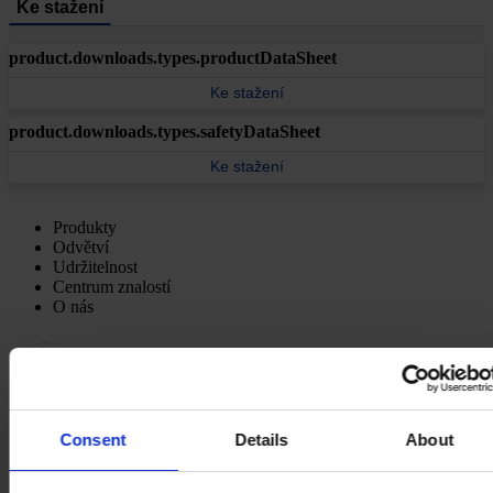
Ke stažení
product.downloads.types.productDataSheet
Ke stažení
product.downloads.types.safetyDataSheet
Ke stažení
Produkty
Odvětví
Udržitelnost
Centrum znalostí
O nás
Consent
Details
About
HLAVNÍ KANCELÁŘ
Hempel (Czech Republic) s.r.o.
Bohunická 133/50
619 00 Brno