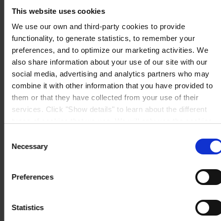
Mapa
This website uses cookies
KONTAKTUJTE NÁS
Tel:
+420 545 423 619
Mail:
general.cz@hempel.com
We use our own and third-party cookies to provide
functionality, to generate statistics, to remember your
preferences, and to optimize our marketing activities. We
also share information about your use of our site with our
social media, advertising and analytics partners who may
combine it with other information that you have provided to
them or that they have collected from your use of their
services. Click "Show details" to learn about the different
types of cookies that we use. We will only use the cookies
which you allow us to use, and we will only place such
Consent
cookies after having received your consent. You may
Necessary
Selection
withdraw your consent at any time by using the link in our
Cookie Policy
. If you would like to know more how we
Preferences
process your personal data, please visit our
Privacy
Notice
.
Statistics