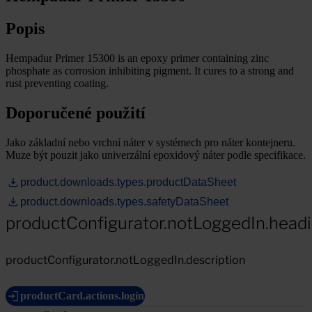
Popis
Hempadur Primer 15300 is an epoxy primer containing zinc
phosphate as corrosion inhibiting pigment. It cures to a strong and
rust preventing coating.
Doporučené použití
Jako základní nebo vrchní náter v systémech pro náter kontejneru.
Muze být pouzit jako univerzální epoxidový náter podle specifikace.
product.downloads.types.productDataSheet
product.downloads.types.safetyDataSheet
productConfigurator.notLoggedIn.head
productConfigurator.notLoggedIn.description
productCard.actions.login