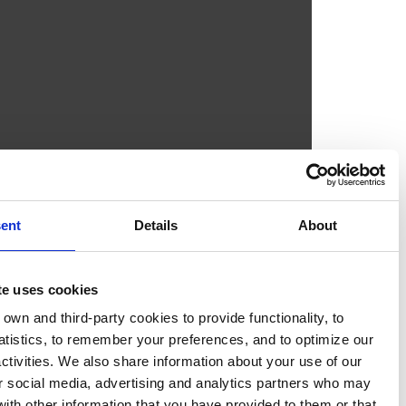
Consent
Details
A
This website uses cookies
We use our own and third-party cookies to provide functionali
generate statistics, to remember your preferences, and to op
marketing activities. We also share information about your us
site with our social media, advertising and analytics partne
combine it with other information that you have provided to t