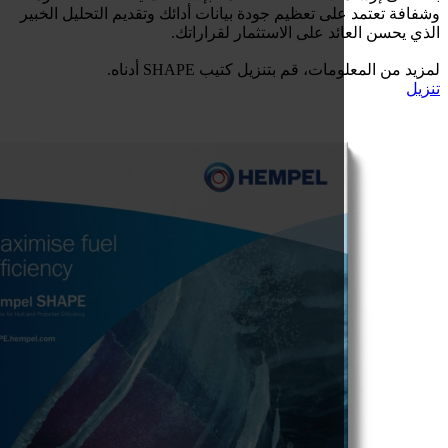
ى تعظيم جودة بيانات أدائك وتقديم التحليل الخبير
د على الاستثمار لقراراتك.
 قم بتنزيل كتيب SHAPE أدناه.