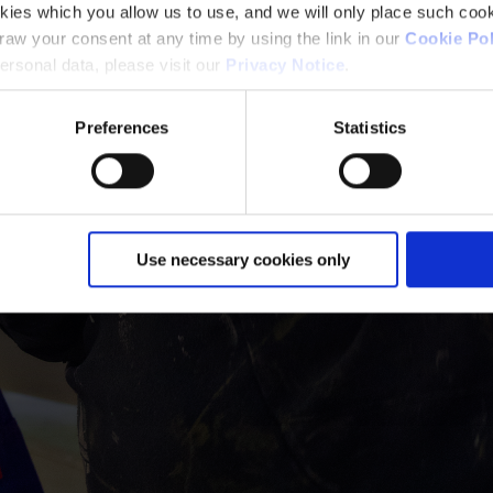
kies which you allow us to use, and we will only place such cook
aw your consent at any time by using the link in our
Cookie Pol
rsonal data, please visit our
Privacy Notice
.
Preferences
Statistics
Use necessary cookies only