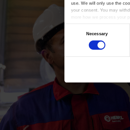
use. We will only use the coo
your consent. You may withdr
more how we process your pe
Consent
Necessary
Selection