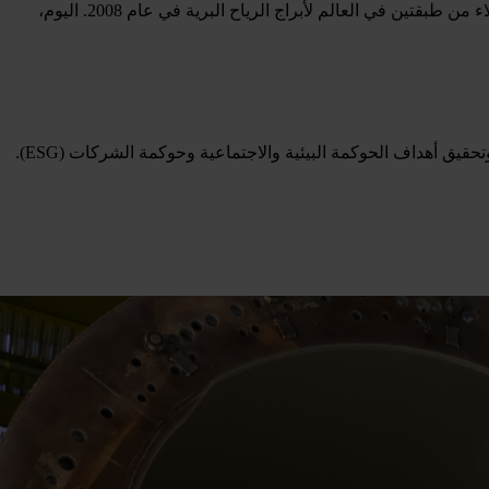
Over the years, Hempel قد ابتكرت العديد من الحلول لعنفات الرياح البرية التي أصبحت لاحقًا معايير معتمدة في القطاع. أطلقنا أول نظام طلاء من طبقتين في العالم لأبراج الرياح البرية في عام 2008. اليوم،
في الوقت نفسه، تدفع الضغوط الاقتصادية وضغوط الاستدامة أصحاب المصلحة إلى إطالة عمر التشغيل، وخفض التكلفة الإجمالية للملكية، وتحقيق أهداف الحوكمة البيئية والاجتماعية وحوكمة الشركات (ESG).