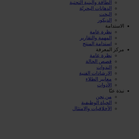
الطاقة والبنية التحتية
الدهانات البحريّة
اليخت
الديكور
الاستدامة
نظرة عامة
المهمة والتقارير
استدامة المنتج
مركز المعرفة
نظرة عامة
قصص الحالة
الندوات
الإرشادات الفنية
معايير الطلاء
الأدوات
نبذة عنّا
من نحن
الحياة الوظيفية
الأخلاقيات والامتثال