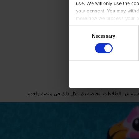
use. We will only use the coo
your consent. You may withdr
more how we process your pe
Consent
Necessary
Selection