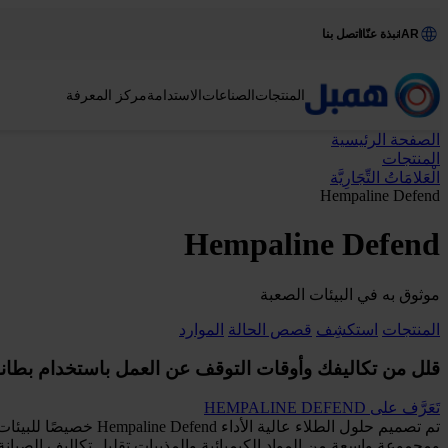
AR
نبذة عنّا
اتصل بنا
المنتجات
الصناعات
الاستدامة
مركز المعرفة
الصفحة الرئيسية
المنتجات
الْعَلامَاتُ التِّجَارِيَّة
Hempaline Defend
Hempaline Defend
موثوق به في البيئات الصعبة
المنتجات
استكشِف
قصص الحالة
الموارد
قلل من تكاليفك وأوقات التوقف عن العمل باستخدام بطانات aline Defend
تَعَرَّف على HEMPALINE DEFEND
تم تصميم حلول الطلاء
ومجموعة واسعة من المواد الكيميائية والمذيبات تقليل تكاليف الصيا