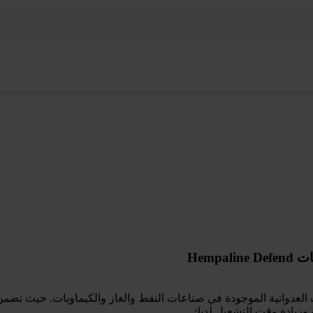
Hemp
 عالية الأداء Hempaline Defend خصيصًا للبيئات العدوانية الموجودة في صناعات النفط والغاز و
نة وزيادة وقت التشغيل لديك。