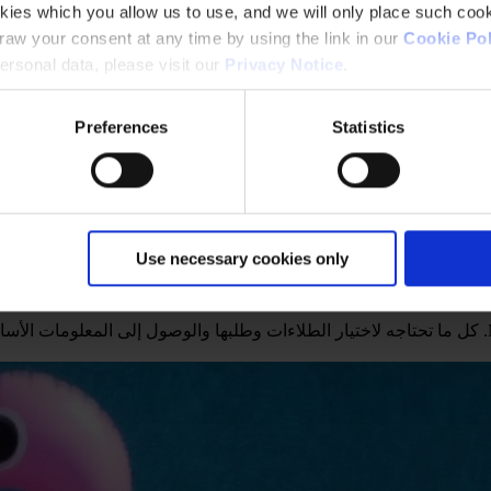
kies which you allow us to use, and we will only place such cook
aw your consent at any time by using the link in our
Cookie Pol
rsonal data, please visit our
Privacy Notice
.
Preferences
Statistics
Use necessary cookies only
مضى