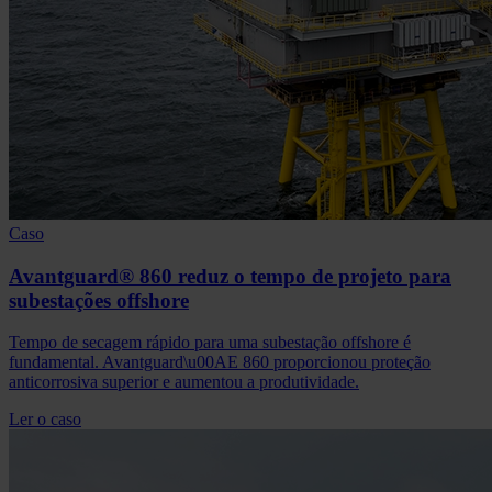
Caso
Avantguard® 860 reduz o tempo de projeto para
subestações offshore
Tempo de secagem rápido para uma subestação offshore é
fundamental. Avantguard\u00AE 860 proporcionou proteção
anticorrosiva superior e aumentou a produtividade.
Ler o caso