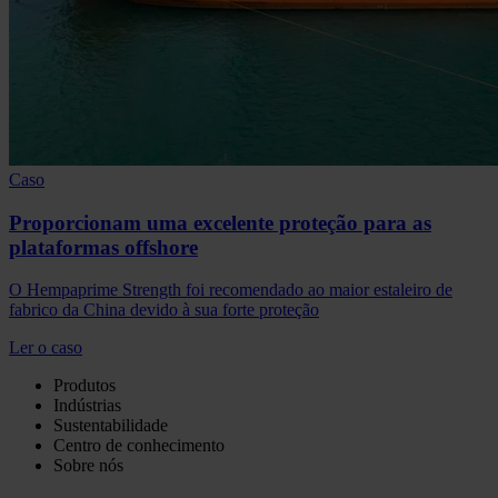
Caso
Proporcionam uma excelente proteção para as
plataformas offshore
O Hempaprime Strength foi recomendado ao maior estaleiro de
fabrico da China devido à sua forte proteção
Ler o caso
Produtos
Indústrias
Sustentabilidade
Centro de conhecimento
Sobre nós