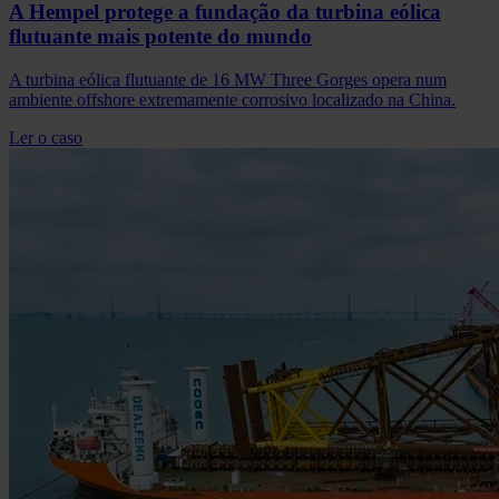
A Hempel protege a fundação da turbina eólica
flutuante mais potente do mundo
A turbina eólica flutuante de 16 MW Three Gorges opera num
ambiente offshore extremamente corrosivo localizado na China.
Ler o caso