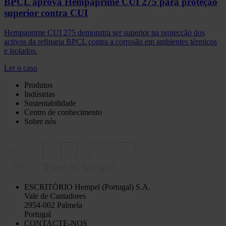
BPCL aprova Hempaprime CUI 275 para proteção
superior contra CUI
Hempaprime CUI 275 demonstra ser superior na protecção dos
activos da refinaria BPCL contra a corrosão em ambientes térmicos
e isolados.
Ler o caso
Produtos
Indústrias
Sustentabilidade
Centro de conhecimento
Sobre nós
ESCRITÓRIO
Hempel (Portugal) S.A.
Vale de Cantadores
2954-002 Palmela
Portugal
CONTACTE-NOS