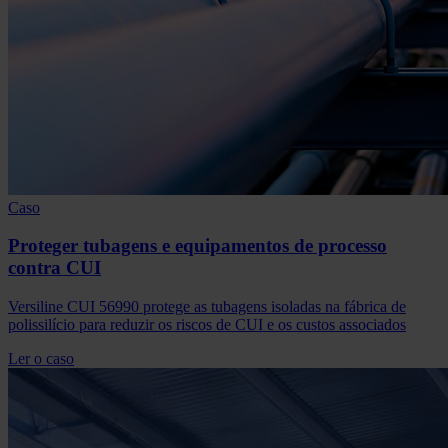
Caso
Proteger tubagens e equipamentos de processo
contra CUI
Versiline CUI 56990 protege as tubagens isoladas na fábrica de
polissilício para reduzir os riscos de CUI e os custos associados
Ler o caso