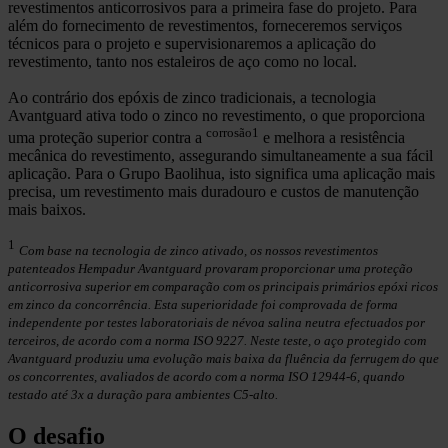
revestimentos anticorrosivos para a primeira fase do projeto. Para
além do fornecimento de revestimentos, forneceremos serviços
técnicos para o projeto e supervisionaremos a aplicação do
revestimento, tanto nos estaleiros de aço como no local.
Ao contrário dos epóxis de zinco tradicionais, a tecnologia
Avantguard ativa todo o zinco no revestimento, o que proporciona
corrosão1
uma proteção superior contra a
e melhora a resistência
mecânica do revestimento, assegurando simultaneamente a sua fácil
aplicação. Para o Grupo Baolihua, isto significa uma aplicação mais
precisa, um revestimento mais duradouro e custos de manutenção
mais baixos.
1
Com base na tecnologia de zinco ativado, os nossos revestimentos
patenteados Hempadur Avantguard provaram proporcionar uma proteção
anticorrosiva superior em comparação com os principais primários epóxi ricos
em zinco da concorrência. Esta superioridade foi comprovada de forma
independente por testes laboratoriais de névoa salina neutra efectuados por
terceiros, de acordo com a norma ISO 9227. Neste teste, o aço protegido com
Avantguard produziu uma evolução mais baixa da fluência da ferrugem do que
os concorrentes, avaliados de acordo com a norma ISO 12944-6, quando
testado até 3x a duração para ambientes C5-alto.
O desafio