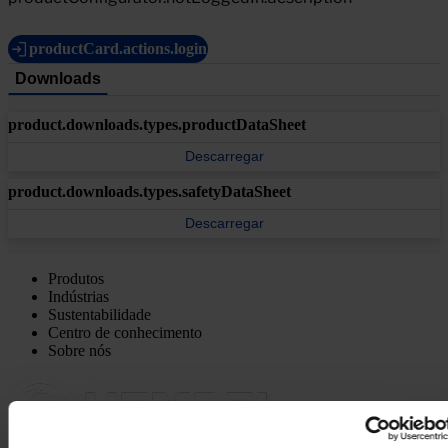
productCard.actions.login
Downloads
product.downloads.types.productDataSheet
Descarregar
product.downloads.types.safetyDataSheet
Descarregar
Produtos
Indústrias
Sustentabilidade
Centro de conhecimento
Sobre nós