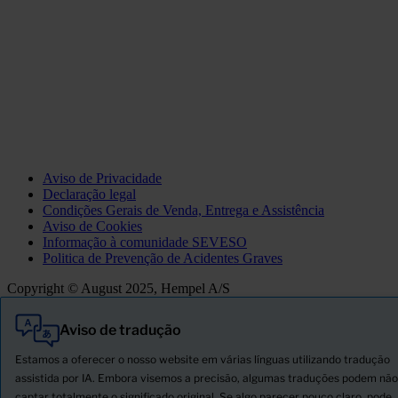
Aviso de Privacidade
Declaração legal
Condições Gerais de Venda, Entrega e Assistência
Aviso de Cookies
Informação à comunidade SEVESO
Politica de Prevenção de Acidentes Graves
Copyright © August 2025, Hempel A/S
Aviso de tradução
Tudo
Produtos
Estamos a oferecer o nosso website em várias línguas utilizando tradução
Novidades
assistida por IA. Embora visemos a precisão, algumas traduções podem não
captar totalmente o significado original. Se algo parecer pouco claro, pode