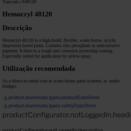
Topcoats | #48120
Hemucryl 48120
Descrição
Hemucryl 48120 is a high-build, flexible, water-borne, acrylic
dispersion based paint. Contains zinc phosphate as anticorrosive
pigment. It dries to a tough and corrosion protecting coating.
Especially suited for application by airless spray.
Utilização recomendada
As a direct-to-metal coat in water-borne paint systems, ie. under
bridges.
product.downloads.types.productDataSheet
product.downloads.types.safetyDataSheet
productConfigurator.notLoggedIn.head
productConfigurator.notLoggedIn.description