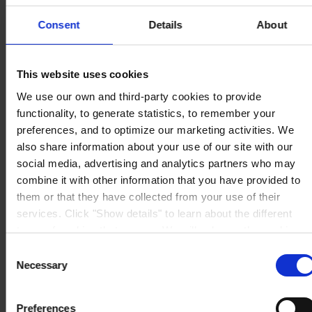
ESCRITÓRIO
Hempel (Portugal) S.A.
Consent
Details
About
Vale de Cantadores
2954-002 Palmela
Portugal
CONTACTE-NOS
This website uses cookies
We use our own and third-party cookies to provide
Tel:
+351 212 352 326
Fax:
+351 212 352 292
functionality, to generate statistics, to remember your
Mail:
sales-pt@hempel.com
preferences, and to optimize our marketing activities. We
also share information about your use of our site with our
social media, advertising and analytics partners who may
combine it with other information that you have provided to
them or that they have collected from your use of their
services. Click "Show details" to learn about the different
types of cookies that we use. We will only use the cookies
which you allow us to use, and we will only place such
Consent
cookies after having received your consent. You may
Necessary
Selection
withdraw your consent at any time by using the link in our
Cookie Policy
. If you would like to know more how we
Preferences