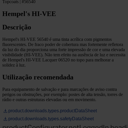
Topcoats | #56540
Hempel's HI-VEE
Descrição
Hempel's HI-VEE 56540 é uma tinta acrílica com pigmentos
fluorescentes. De fraco poder de cobertura mas fortemente refletora
da luz do dia proporciona uma forte impressão de cor e uma elevada
visibilidade (HI-VEE). Não tem efeito na ausência de luz e necessita
de Hempel's HI-VEE Lacquer 06520 no topo para melhorar a
solidez à luz.
Utilização recomendada
Para equipamento de salvação e para marcações de aviso contra
perigos ou obstruções, por exemplo: postes de alta tensão, torres de
rádio e outras estruturas elevadas ou em movimento.
product.downloads.types.productDataSheet
product.downloads.types.safetyDataSheet
productConfigurator.notLoggedIn.head