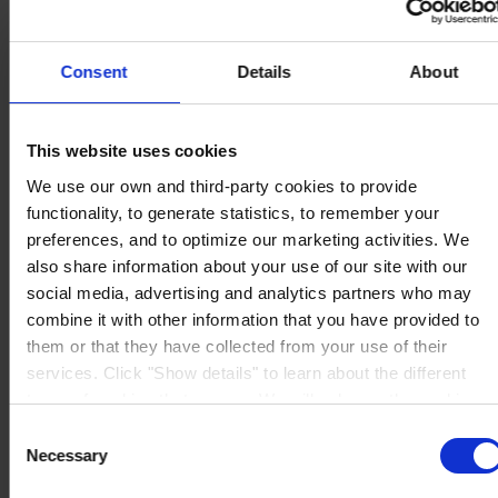
Consent
Details
About
ESCRITÓRIO
Hempel (Portugal) S.A.
Vale de Cantadores
2954-002 Palmela
This website uses cookies
Portugal
CONTACTE-NOS
We use our own and third-party cookies to provide
functionality, to generate statistics, to remember your
Tel:
+351 212 352 326
Fax:
+351 212 352 292
preferences, and to optimize our marketing activities. We
Mail:
sales-pt@hempel.com
also share information about your use of our site with our
social media, advertising and analytics partners who may
combine it with other information that you have provided to
them or that they have collected from your use of their
services. Click "Show details" to learn about the different
types of cookies that we use. We will only use the cookies
which you allow us to use, and we will only place such
Consent
cookies after having received your consent. You may
Necessary
Selection
withdraw your consent at any time by using the link in our