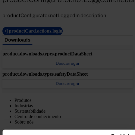
productConfigurator.notLoggedIn.description
productCard.actions.login
Downloads
product.downloads.types.productDataSheet
Descarregar
product.downloads.types.safetyDataSheet
Descarregar
Produtos
Indústrias
Sustentabilidade
Centro de conhecimento
Sobre nós