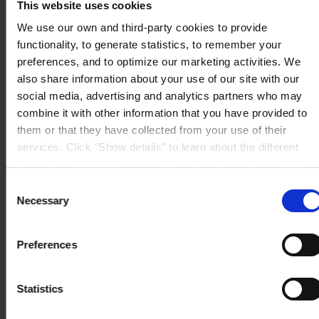
This website uses cookies
We use our own and third-party cookies to provide
functionality, to generate statistics, to remember your
preferences, and to optimize our marketing activities. We
also share information about your use of our site with our
social media, advertising and analytics partners who may
combine it with other information that you have provided to
them or that they have collected from your use of their
services. Click "Show details" to learn about the different
types of cookies that we use. We will only use the cookies
which you allow us to use, and we will only place such
Consent
cookies after having received your consent. You may
Necessary
Selection
withdraw your consent at any time by using the link in our
Cookie Policy
. If you would like to know more how we
Preferences
process your personal data, please visit our
Privacy
Notice
.
Statistics