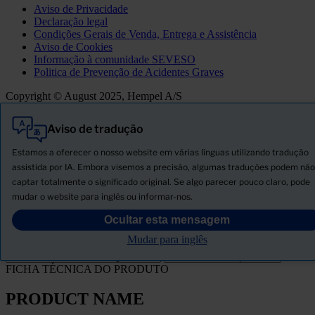
Aviso de Privacidade
Declaração legal
Condições Gerais de Venda, Entrega e Assistência
Aviso de Cookies
Informação à comunidade SEVESO
Politica de Prevenção de Acidentes Graves
Copyright © August 2025, Hempel A/S
Aviso de tradução
Tudo
Produtos
Estamos a oferecer o nosso website em várias línguas utilizando tradução
Novidades
assistida por IA. Embora visemos a precisão, algumas traduções podem não
captar totalmente o significado original. Se algo parecer pouco claro, pode
Descarregar ficha de segurança
mudar o website para inglês ou informar-nos.
PRODUCT NAME
Ocultar esta mensagem
Mudar para inglês
FILTRO
FICHA TÉCNICA DO PRODUTO
PRODUCT NAME