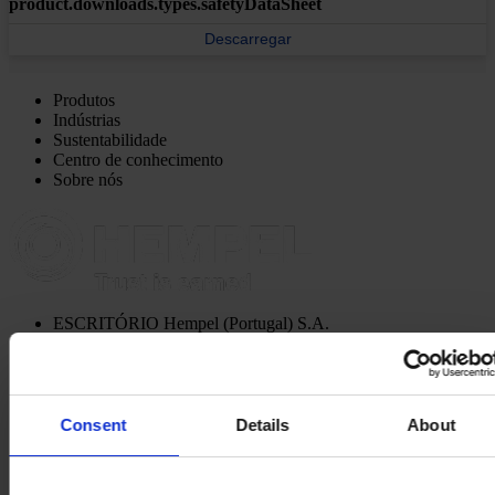
product.downloads.types.safetyDataSheet
Descarregar
Produtos
Indústrias
Sustentabilidade
Centro de conhecimento
Sobre nós
ESCRITÓRIO
Hempel (Portugal) S.A.
Vale de Cantadores
2954-002 Palmela
Portugal
CONTACTE-NOS
Consent
Details
About
Tel:
+351 212 352 326
Fax:
+351 212 352 292
Mail:
sales-pt@hempel.com