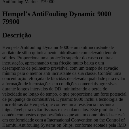
Antifouling Marine | #79900
Hempel's AntiFouling Dynamic 9000
79900
Descrição
Hempel's Antifouling Dynamic 9000 é um anti-incrustante de
acrilato de sililo quimicamente hidrolisante com elevado teor de
sólidos. Proporciona uma proteção superior do casco contra a
incrustação, apresentando uma fricção muito baixa e um
desempenho de polimento previsível com um tempo de ativação
mínimo para o melhor anti-incrustante da sua classe. Contém uma
concentração reforçada de biocidas de elevada qualidade para evitar
a formação de incrustações em condições comerciais agressivas
durante longos intervalos de DD, minimizando a perda de
velocidade ao longo do tempo, o que proporciona um forte potencial
de poupança de combustível. Dynamic 9000 inclui a tecnologia de
microfibras da Hempel, que confere uma resistência mecânica
inigualável para evitar fissuras e descolamentos. Este produto não
contém compostos organoestânicos que atuam como biocidas e está
em conformidade com a International Convention on the Control of
Harmful Antifouling Systems on Ships, conforme adotada pela IMO