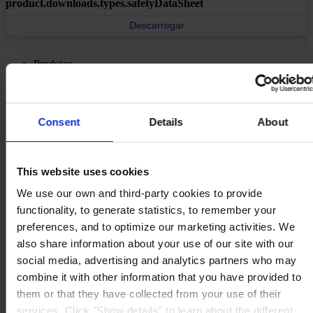
product.downloads.types.safetyDataSheet
Descarregar
Produtos
Indústrias
Sustentabilidade
Centro de conhecimento
Sobre nós
Consent
Details
About
This website uses cookies
We use our own and third-party cookies to provide
ESCRITÓRIO
Hempel (Portugal) S.A.
functionality, to generate statistics, to remember your
Vale de Cantadores
preferences, and to optimize our marketing activities. We
2954-002 Palmela
Portugal
also share information about your use of our site with our
CONTACTE-NOS
social media, advertising and analytics partners who may
combine it with other information that you have provided to
Tel:
+351 212 352 326
Fax:
+351 212 352 292
them or that they have collected from your use of their
Mail:
sales-pt@hempel.com
services. Click "Show details" to learn about the different