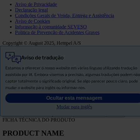
Aviso de Privacidade
Declaração legal
Condições Gerais de Venda, Entrega e Assistência
Aviso de Cookies
Informação à comunidade SEVESO
Politica de Prevenção de Acidentes Graves
Copyright © August 2025, Hempel A/S
Aviso de tradução
Tudo
Produtos
Estamos a oferecer o nosso website em várias línguas utilizando tradução
Novidades
assistida por IA. Embora visemos a precisão, algumas traduções podem não
captar totalmente o significado original. Se algo parecer pouco claro, pode
Descarregar ficha de segurança
mudar o website para inglês ou informar-nos.
PRODUCT NAME
Ocultar esta mensagem
Mudar para inglês
FILTRO
FICHA TÉCNICA DO PRODUTO
PRODUCT NAME