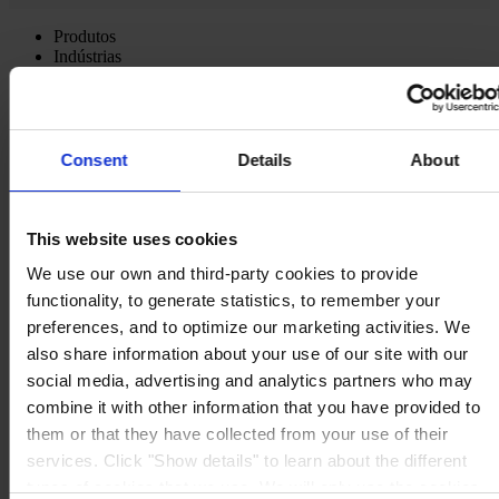
Produtos
Indústrias
Sustentabilidade
Centro de conhecimento
Sobre nós
Consent
Details
About
This website uses cookies
ESCRITÓRIO
Hempel (Portugal) S.A.
We use our own and third-party cookies to provide
Vale de Cantadores
functionality, to generate statistics, to remember your
2954-002 Palmela
Portugal
preferences, and to optimize our marketing activities. We
CONTACTE-NOS
also share information about your use of our site with our
Tel:
+351 212 352 326
social media, advertising and analytics partners who may
Fax:
+351 212 352 292
combine it with other information that you have provided to
Mail:
sales-pt@hempel.com
them or that they have collected from your use of their
services. Click "Show details" to learn about the different
types of cookies that we use. We will only use the cookies