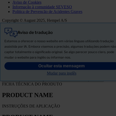
Aviso de Cookies
Informação à comunidade SEVESO
Politica de Prevenção de Acidentes Graves
Copyright © August 2025, Hempel A/S
Aviso de tradução
Tudo
Produtos
Estamos a oferecer o nosso website em várias línguas utilizando tradução
Novidades
assistida por IA. Embora visemos a precisão, algumas traduções podem não
captar totalmente o significado original. Se algo parecer pouco claro, pode
Descarregar ficha de segurança
mudar o website para inglês ou informar-nos.
PRODUCT NAME
Ocultar esta mensagem
Mudar para inglês
FILTRO
FICHA TÉCNICA DO PRODUTO
PRODUCT NAME
INSTRUÇÕES DE APLICAÇÃO