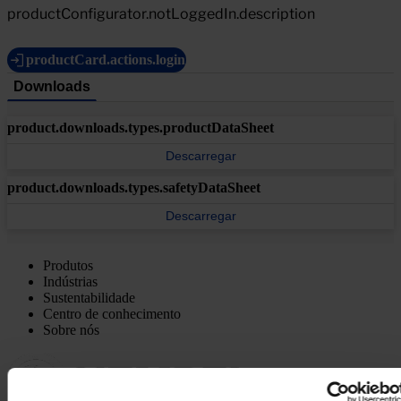
productConfigurator.notLoggedIn.description
productCard.actions.login
Downloads
product.downloads.types.productDataSheet
Descarregar
product.downloads.types.safetyDataSheet
Descarregar
Produtos
Indústrias
Sustentabilidade
Centro de conhecimento
Sobre nós