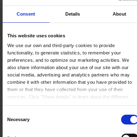
Consent
Details
About
ESCRITÓRIO
Hempel (Portugal) S.A.
Vale de Cantadores
2954-002 Palmela
Portugal
This website uses cookies
CONTACTE-NOS
We use our own and third-party cookies to provide
Tel:
+351 212 352 326
functionality, to generate statistics, to remember your
Fax:
+351 212 352 292
Mail:
sales-pt@hempel.com
preferences, and to optimize our marketing activities. We
also share information about your use of our site with our
social media, advertising and analytics partners who may
combine it with other information that you have provided to
them or that they have collected from your use of their
services. Click "Show details" to learn about the different
types of cookies that we use. We will only use the cookies
which you allow us to use, and we will only place such
Consent
cookies after having received your consent. You may
Necessary
Selection
withdraw your consent at any time by using the link in our
Cookie Policy
. If you would like to know more how we