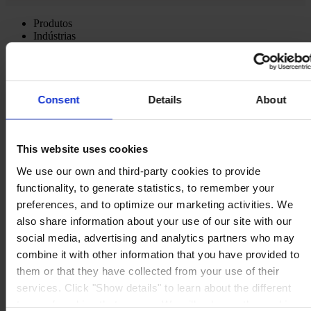
Produtos
Indústrias
Sustentabilidade
Centro de conhecimento
Sobre nós
Consent
Details
About
This website uses cookies
ESCRITÓRIO
Hempel (Portugal) S.A.
We use our own and third-party cookies to provide
Vale de Cantadores
functionality, to generate statistics, to remember your
2954-002 Palmela
Portugal
preferences, and to optimize our marketing activities. We
CONTACTE-NOS
also share information about your use of our site with our
Tel:
+351 212 352 326
social media, advertising and analytics partners who may
Fax:
+351 212 352 292
combine it with other information that you have provided to
Mail:
sales-pt@hempel.com
them or that they have collected from your use of their
services. Click "Show details" to learn about the different
types of cookies that we use. We will only use the cookies