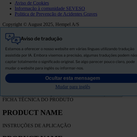
Aviso de Cookies
Informação à comunidade SEVESO
Politica de Prevenção de Acidentes Graves
Copyright © August 2025, Hempel A/S
Aviso de tradução
Tudo
Produtos
Estamos a oferecer o nosso website em várias línguas utilizando tradução
Novidades
assistida por IA. Embora visemos a precisão, algumas traduções podem não
captar totalmente o significado original. Se algo parecer pouco claro, pode
Descarregar ficha de segurança
mudar o website para inglês ou informar-nos.
PRODUCT NAME
Ocultar esta mensagem
Mudar para inglês
FILTRO
FICHA TÉCNICA DO PRODUTO
PRODUCT NAME
INSTRUÇÕES DE APLICAÇÃO