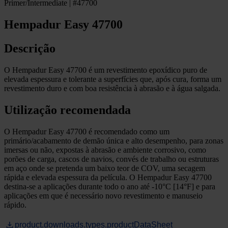
Primer/Intermediate | #47700
Hempadur Easy 47700
Descrição
O Hempadur Easy 47700 é um revestimento epoxídico puro de
elevada espessura e tolerante a superfícies que, após cura, forma um
revestimento duro e com boa resistência à abrasão e à água salgada.
Utilização recomendada
O Hempadur Easy 47700 é recomendado como um
primário/acabamento de demão única e alto desempenho, para zonas
imersas ou não, expostas à abrasão e ambiente corrosivo, como
porões de carga, cascos de navios, convés de trabalho ou estruturas
em aço onde se pretenda um baixo teor de COV, uma secagem
rápida e elevada espessura da película. O Hempadur Easy 47700
destina-se a aplicações durante todo o ano até -10°C [14°F] e para
aplicações em que é necessário novo revestimento e manuseio
rápido.
product.downloads.types.productDataSheet