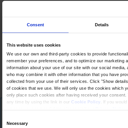
Consent
Details
This website uses cookies
We use our own and third-party cookies to provide functionalit
Aviso de Privacidade
remember your preferences, and to optimize our marketing ac
Declaração legal
information about your use of our site with our social media, 
Condições Gerais de Venda, Entrega e Assistência
who may combine it with other information that you have prov
Aviso de Cookies
Informação à comunidade SEVESO
collected from your use of their services. Click "Show details"
Politica de Prevenção de Acidentes Graves
of cookies that we use. We will only use the cookies which yo
only place such cookies after having received your consent
Copyright © August 2025, Hempel A/S
any time by using the link in our
Cookie Policy
. If you woul
Aviso de tradução
process your personal data, please visit our
Privacy Notice
Tudo
Produtos
Consent
Estamos a oferecer o nosso website em várias línguas utilizando tradução a
Novidades
Necessary
algumas traduções podem não captar totalmente o significado original. Se 
Selection