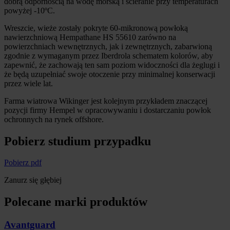
dobrą odpornością na wodę morską i ścieranie przy temperaturach
powyżej -10ºC.
Wreszcie, wieże zostały pokryte 60-mikronową powłoką
nawierzchniową Hempathane HS 55610 zarówno na
powierzchniach wewnętrznych, jak i zewnętrznych, zabarwioną
zgodnie z wymaganym przez Iberdrola schematem kolorów, aby
zapewnić, że zachowają ten sam poziom widoczności dla żeglugi i
że będą uzupełniać swoje otoczenie przy minimalnej konserwacji
przez wiele lat.
Farma wiatrowa Wikinger jest kolejnym przykładem znaczącej
pozycji firmy Hempel w opracowywaniu i dostarczaniu powłok
ochronnych na rynek offshore.
Pobierz studium przypadku
Pobierz pdf
Zanurz się głębiej
Polecane marki produktów
Avantguard