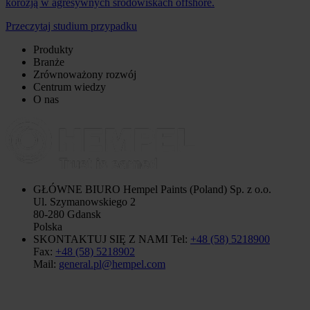
korozją w agresywnych środowiskach offshore.
Przeczytaj studium przypadku
Produkty
Branże
Zrównoważony rozwój
Centrum wiedzy
O nas
GŁÓWNE BIURO
Hempel Paints (Poland) Sp. z o.o.
Ul. Szymanowskiego 2
80-280 Gdansk
Polska
SKONTAKTUJ SIĘ Z NAMI
Tel:
+48 (58) 5218900
Fax:
+48 (58) 5218902
Mail:
general.pl@hempel.com