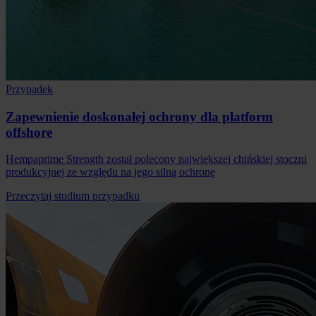
Przypadek
Zapewnienie doskonałej ochrony dla platform
offshore
Hempaprime Strength został polecony największej chińskiej stoczni
produkcyjnej ze względu na jego silną ochronę
Przeczytaj studium przypadku