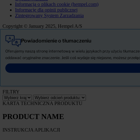
Informacja o plikach cookie (hempel.com)
Informacje dla opinii publicznej
Zintegrowany System Zarzadzania
Copyright © January 2025, Hempel A/S
Powiadomienie o tłumaczeniu
Wszystkie
Produkty
Oferujemy naszą stronę internetową w wielu językach przy użyciu tłumaczen
AKTUALNOŚCI
oddawać oryginalne znaczenie. Jeśli coś wydaje się niejasne, możesz przełąc
Pobierz Kartę charakterystyki
PRODUCT NAME
FILTRY
KARTA TECHNICZNA PRODUKTU
PRODUCT NAME
INSTRUKCJA APLIKACJI