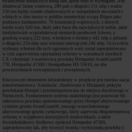
świadczenie doradczych usług tam, gdzie było to wymagane. Aby
zbudować farmę wiatrową, 280 pali o długości 131 stóp i wadze
150 ton każdy zostało zbudowanych w europejskich stoczniach i
wbitych w dno morza w pobliżu niemieckiej wyspy Rügen jako
podstawa fundamentów. 70 konstrukcji wsporczych, z których
każda waży 620 ton, służy jako baza dla największych turbin, jakie
kiedykolwiek wyprodukował niemiecki producent Adwen, z
gondolą ważącą 222 tony, wirnikiem o średnicy 442 stóp z piórami
o długości 254 stóp oraz wieżami mierzącymi 246 stóp. Oczywiście
wybrany schemat dla tych ogromnych wież został zaprojektowany
w celu zapewnienia optymalnej ochrony w warunkach morskich
CX i obejmuje 3-warstwową powłokę Hempadur AvantGuard®
770, Hempadur 47300 i Hempathane HS 55610, na obu
powierzchniach wewnętrznych i zewnętrznych.
Kluczowym elementem infrastruktury w projekcie jest morska stacja
transformatorowa 'Andalucía', zbudowana w Hiszpanii, pokryta
powłokami Hempel i przetransportowana do miejsca docelowego w
Niemczech. Fundamentem systemu malarskiego jest ponownie 60-
mikronowa powłoka opatentowanego przez Hempel aktywowanego
cynkiem gruntu AvantGuard®, naszego wszechstronnego
aktywowanego gruntu cynkowego, który zapewnia długoterminową
ochronę w wyjątkowo korozyjnych środowiskach, a także
dwuskładnikowy środkowy epoksyd Hempadur 47300,
zaprojektowany tak, aby tworzyć twardą i wytrzymałą powłokę z