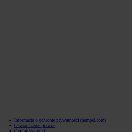
Informacja o ochronie prywatności (hempel.com)
Oświadczenie prawne
Ogólne Warunki