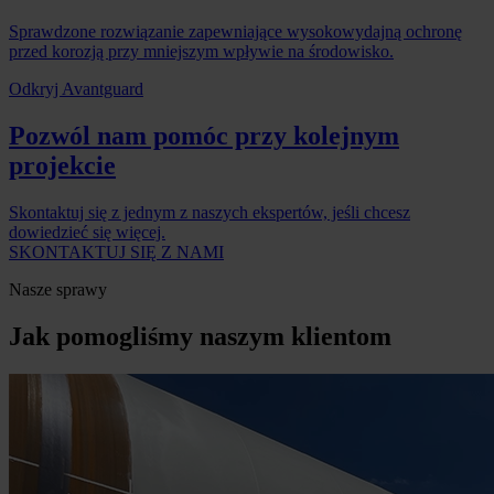
Sprawdzone rozwiązanie zapewniające wysokowydajną ochronę
przed korozją przy mniejszym wpływie na środowisko.
Odkryj Avantguard
Pozwól nam pomóc przy kolejnym
projekcie
Skontaktuj się z jednym z naszych ekspertów, jeśli chcesz
dowiedzieć się więcej.
SKONTAKTUJ SIĘ Z NAMI
Nasze sprawy
Jak pomogliśmy naszym klientom