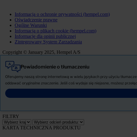
Informacja o ochronie prywatności (hempel.com)
Oświadczenie prawne
Ogólne Warunki
Informacja o plikach cookie (hempel.com)
Informacje dla opinii publicznej
Zintegrowany System Zarzadzania
Copyright © January 2025, Hempel A/S
Powiadomienie o tłumaczeniu
Wszystkie
Produkty
Oferujemy naszą stronę internetową w wielu językach przy użyciu tłumaczen
AKTUALNOŚCI
oddawać oryginalne znaczenie. Jeśli coś wydaje się niejasne, możesz przełąc
Pobierz Kartę charakterystyki
PRODUCT NAME
FILTRY
KARTA TECHNICZNA PRODUKTU