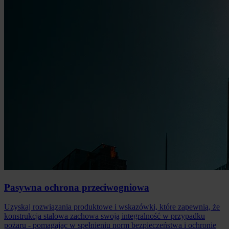
Pasywna ochrona przeciwogniowa
Uzyskaj rozwiązania produktowe i wskazówki, które zapewnią, że
konstrukcja stalowa zachowa swoją integralność w przypadku
pożaru - pomagając w spełnieniu norm bezpieczeństwa i ochronie