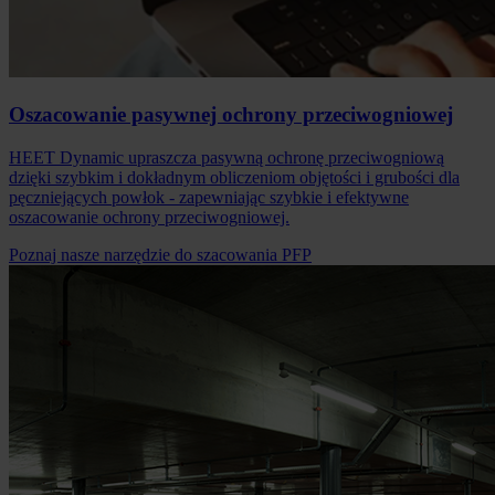
Oszacowanie pasywnej ochrony przeciwogniowej
HEET Dynamic upraszcza pasywną ochronę przeciwogniową
dzięki szybkim i dokładnym obliczeniom objętości i grubości dla
pęczniejących powłok - zapewniając szybkie i efektywne
oszacowanie ochrony przeciwogniowej.
Poznaj nasze narzędzie do szacowania PFP