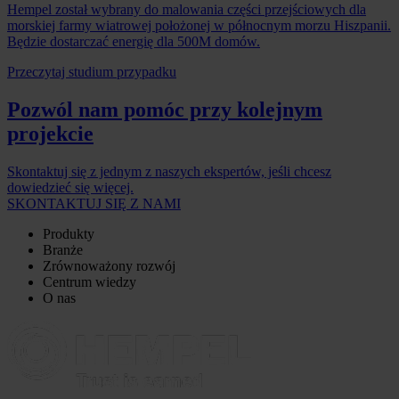
Hempel został wybrany do malowania części przejściowych dla
morskiej farmy wiatrowej położonej w północnym morzu Hiszpanii.
Będzie dostarczać energię dla 500M domów.
Przeczytaj studium przypadku
Pozwól nam pomóc przy kolejnym
projekcie
Skontaktuj się z jednym z naszych ekspertów, jeśli chcesz
dowiedzieć się więcej.
SKONTAKTUJ SIĘ Z NAMI
Produkty
Branże
Zrównoważony rozwój
Centrum wiedzy
O nas