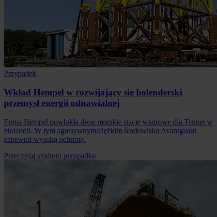
Przypadek
Wkład Hempel w rozwijający się holenderski
przemysł energii odnawialnej
Firma Hempel powlokła dwie morskie stacje wiatrowe dla Tennet w
Holandii. W tym agresywnym/ciężkim środowisku Avantguard
zapewnił wysoką ochronę.
Przeczytaj studium przypadku