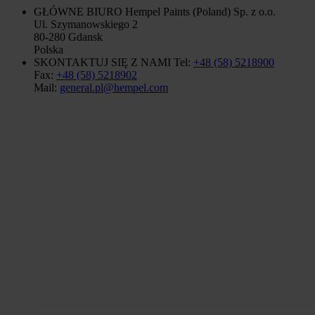
GŁÓWNE BIURO
Hempel Paints (Poland) Sp. z o.o.
Ul. Szymanowskiego 2
80-280 Gdansk
Polska
SKONTAKTUJ SIĘ Z NAMI
Tel:
+48 (58) 5218900
Fax:
+48 (58) 5218902
Mail:
general.pl@hempel.com