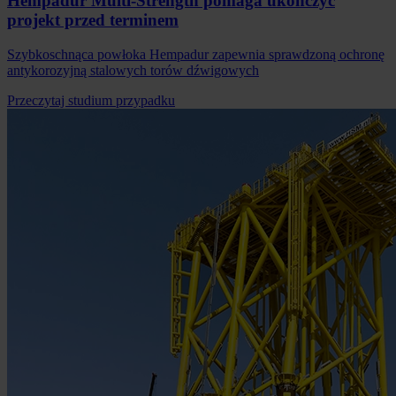
Hempadur Multi-Strength pomaga ukończyć
projekt przed terminem
Szybkoschnąca powłoka Hempadur zapewnia sprawdzoną ochronę
antykorozyjną stalowych torów dźwigowych
Przeczytaj studium przypadku