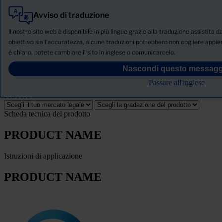
Avviso di traduzione
Tutti
Prodotti
Il nostro sito web è disponibile in più lingue grazie alla traduzione assistita da
Notizie
obiettivo sia l'accuratezza, alcune traduzioni potrebbero non cogliere appieno
è chiaro, potete cambiare il sito in inglese o comunicarcelo.
SCHEDA TECNICA DI SICUREZZA
Nascondi questo messagg
PRODUCT NAME
Passare all'inglese
FILTRO
Scheda tecnica del prodotto
PRODUCT NAME
Istruzioni di applicazione
PRODUCT NAME