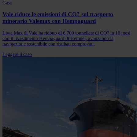
Caso
Vale riduce le emissioni di CO? sul trasporto
minerario Valemax con Hempaguard
Liwa Max di Vale ha ridotto di 6.700 tonnellate di CO? in 18 mesi
con il rivestimento Hempaguard di Hempel, avanzando la
navigazione sostenibile con risultati comprovati.
Leggere il caso