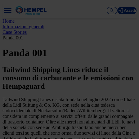
Accedi
Home
Informazioni generali
Case Stories
Panda 001
Panda 001
Tailwind Shipping Lines riduce il
consumo di carburante e le emissioni con
Hempaguard
Tailwind Shipping Lines è stata fondata nel luglio 2022 come filiale
della Lidl Stiftung & Co. KG, con sede nella città tedesca
sudoccidentale di Neckarsulm (Baden-Württemberg). Il vettore si
considera un complemento ai servizi offerti dalle grandi compagnie
di trasporto container. Oltre alle merci non alimentari di Lidl, le navi
della società con sede ad Amburgo trasportano anche merci per
clienti terzi su quelli che sono ormai due servizi di linea dalla Cina e
dal Bangladesh all'Europa e viceversa, in modo rapido e affidabile.