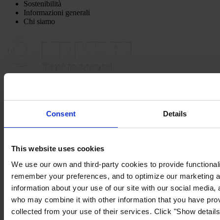
Sostenibilità
Informazioni generali
Chi siamo
SEDE PRINCIPALE
Hempel (Italy) S.R.L
Via Lungobisagno
Dalmazia 71/4
16141 Genova
Consent
Details
P.I. 00246440101
View on map
CONTATTACI
Tel:
+39 (010) 8356947
Fax:
+39 (010) 8356950
This website uses cookies
Mail:
HempelItaly@hempel.com
We use our own and third-party cookies to provide functionalit
remember your preferences, and to optimize our marketing ac
information about your use of our site with our social media, 
who may combine it with other information that you have prov
collected from your use of their services. Click "Show details"