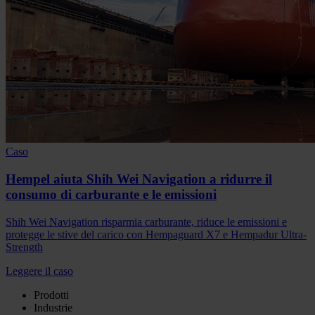
Caso
Hempel aiuta Shih Wei Navigation a ridurre il
consumo di carburante e le emissioni
Shih Wei Navigation risparmia carburante, riduce le emissioni e
protegge le stive del carico con Hempaguard X7 e Hempadur Ultra-
Strength
Leggere il caso
Prodotti
Industrie